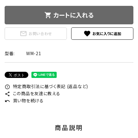
カートに入れる
shopping_cart
mail_outline
favorite
お問い合わせ
型番:
WM-21
特定商取引法に基づく表記 (返品など)
error_outline
この商品を友達に教える
share
買い物を続ける
undo
商品説明