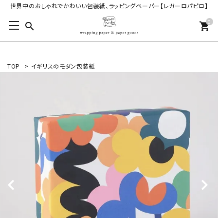
世界中のおしゃれでかわいい包装紙、ラッピングペーパー【レガーロパピロ】
0
search
shopping_cart
TOP
>
イギリスのモダン包装紙