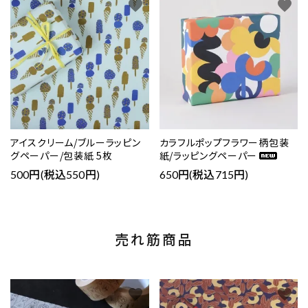
favorite
favorite
アイスクリーム/ブルーラッピン
カラフルポップフラワー柄包装
グペーパー/包装紙 5枚
紙/ラッピングペーパー
500円(税込550円)
650円(税込715円)
売れ筋商品
favorite
favorite