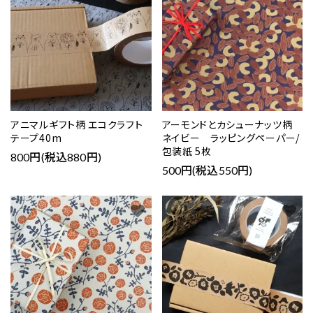
アニマルギフト柄 エコクラフト
アーモンドとカシューナッツ柄
テープ40m
ネイビー ラッピングペーパー/
包装紙 5枚
800円(税込880円)
500円(税込550円)
favorite
favorite