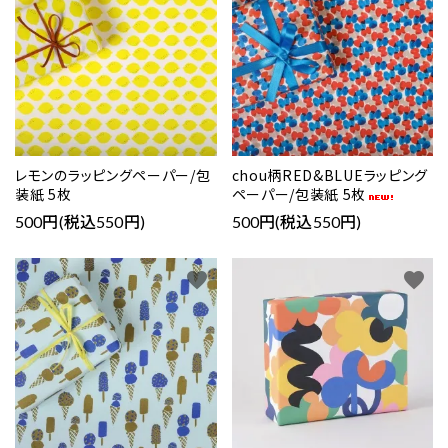
レモンのラッピングペーパー/包
chou柄RED&BLUEラッピング
装紙 5枚
ペーパー/包装紙 5枚
500円(税込550円)
500円(税込550円)
favorite
favorite