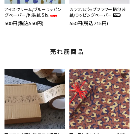
アイスクリーム/ブルーラッピン
カラフルポップフラワー柄包装
グペーパー/包装紙 5枚
紙/ラッピングペーパー
500円(税込550円)
650円(税込715円)
売れ筋商品
favorite
favorite