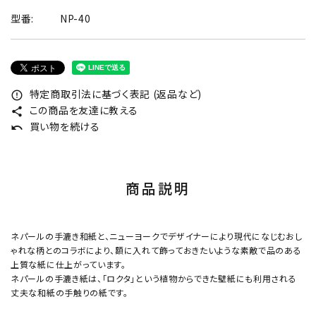
型番:
NP-40
特定商取引法に基づく表記 (返品など)
error_outline
この商品を友達に教える
share
買い物を続ける
undo
商品説明
ネパールの手漉き和紙と、ニューヨークでデザイナーにより現代になじむおし
ゃれな柄とのコラボにより、額に入れて飾っておきたいような素敵で品のある
上質な紙に仕上がっています。
ネパールの手漉き紙は、「ロクタ」という植物からできた壁紙にも利用される
丈夫な和紙の手触りの紙です。