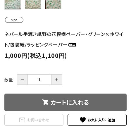
5pt
ネパール手漉き紙野の花模様ペーパー・グリーン×ホワイ
ト/包装紙/ラッピングペーパー
1,000円(税込1,100円)
数量
－
＋
カートに入れる
shopping_cart
mail_outline
favorite
お問い合わせ