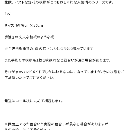
北欧テイストな野花の模様がとてもおしゃれな人気柄のシリーズです。
１枚
サイズ：約76cm×50cm
手漉きの丈夫な和紙のような紙
※手漉き紙独特の、端の荒さはひとつひとつ違っています。
また手刷りの模様も１枚１枚掠れなど風合いが違う場合があります。
それがまたハンドメイドでしか味わえない味になっていますが、その状態をご
了承頂いた上でご注文ください。
発送はロール状に丸めて梱包します。
※画面上でみた色合いと実際の色合いが異なる場合がありますが
多少の違いはご了承ください。