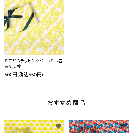
ミモザのラッピングペーパー/包
装紙 5枚
500円(税込550円)
おすすめ商品
favorite
favorite