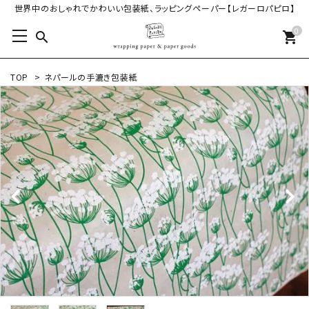
世界中のおしゃれでかわいい包装紙、ラッピングペーパー【レガーロパピロ】
0
search
shopping_cart
TOP
>
ネパールの手漉き包装紙