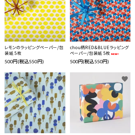
レモンのラッピングペーパー/包
chou柄RED&BLUEラッピング
装紙 5枚
ペーパー/包装紙 5枚
500円(税込550円)
500円(税込550円)
favorite
favorite