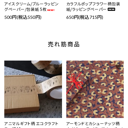
アイスクリーム/ブルーラッピン
カラフルポップフラワー柄包装
グペーパー/包装紙 5枚
紙/ラッピングペーパー
500円(税込550円)
650円(税込715円)
売れ筋商品
favorite
favorite
アニマルギフト柄 エコクラフト
アーモンドとカシューナッツ柄