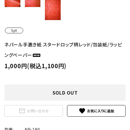
5pt
ネパール手漉き紙 スタードロップ柄レッド/包装紙/ラッピ
ングペーパー
1,000円(税込1,100円)
SOLD OUT
mail_outline
favorite
お問い合わせ
型番:
NP-190