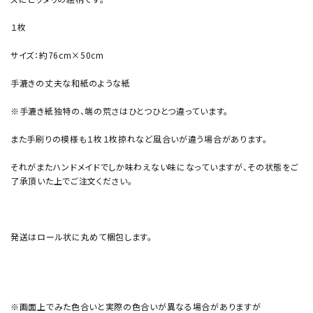
１枚
サイズ：約76cm×50cm
手漉きの丈夫な和紙のような紙
※手漉き紙独特の、端の荒さはひとつひとつ違っています。
また手刷りの模様も１枚１枚掠れなど風合いが違う場合があります。
それがまたハンドメイドでしか味わえない味になっていますが、その状態をご
了承頂いた上でご注文ください。
発送はロール状に丸めて梱包します。
※画面上でみた色合いと実際の色合いが異なる場合がありますが