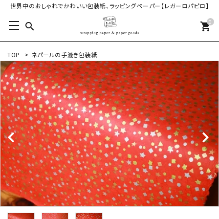
世界中のおしゃれでかわいい包装紙、ラッピングペーパー【レガーロパピロ】
0
search
shopping_cart
TOP
>
ネパールの手漉き包装紙