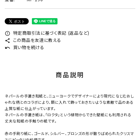
特定商取引法に基づく表記 (返品など)
error_outline
この商品を友達に教える
share
買い物を続ける
undo
商品説明
ネパールの手漉き和紙と、ニューヨークでデザイナーにより現代になじむおし
ゃれな柄とのコラボにより、額に入れて飾っておきたいような素敵で品のある
上質な紙に仕上がっています。
ネパールの手漉き紙は、「ロクタ」という植物からできた壁紙にも利用される
丈夫な和紙の手触りの紙です。
赤の手刷り紙に、ゴールド、シルバー、ブロンズの形が散りばめられたクリスマ
スにピッタリの絵柄です。