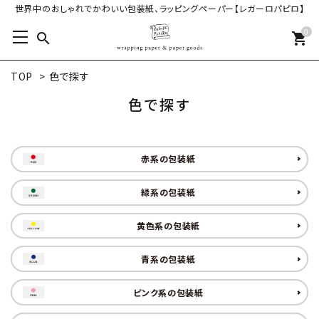
世界中のおしゃれでかわいい包装紙、ラッピングペーパー【レガーロパピロ】
0
search
shopping_cart
TOP
>
色で探す
色で探す
赤系の包装紙
緑系の包装紙
黄色系の包装紙
青系の包装紙
ピンク系の包装紙