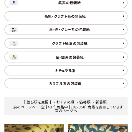
紫系の包装紙
茶色・クラフト系の包装紙
黒・白・グレー系の包装紙
クラフト紙系の包装紙
金・銀系の包装紙
ナチュラル系
カラフル系の包装紙
[ 並び順を変更 ]
-
おすすめ順
-
価格順
-
新着順
前のページへ
全 [497] 商品中 [301-350] 商品を表示しています
次のページへ
favorite
favorite