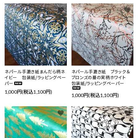
favorite
favorite
ネパール手漉き紙まんだら柄ネ
ネパール手漉き紙 ブラック＆
イビー 包装紙/ラッピングペー
ブロンズの蔓の実柄ホワイト
パー
包装紙/ラッピングペーパー
1,000円(税込1,100円)
1,000円(税込1,100円)
favorite
favorite
close
キーワード