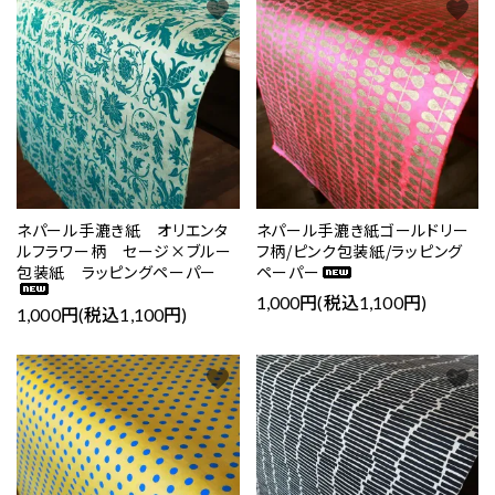
favorite
favorite
ネパール手漉き紙 オリエンタ
ネパール手漉き紙ゴールドリー
ルフラワー柄 セージ×ブルー
フ柄/ピンク包装紙/ラッピング
包装紙 ラッピングペーパー
ペーパー
1,000円(税込1,100円)
1,000円(税込1,100円)
favorite
favorite