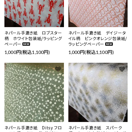
ネパール手漉き紙 ロブスター
ネパール手漉き紙 デイジータ
柄 ホワイト包装紙/ラッピング
イル柄 ピンクオレンジ包装紙/
ペーパー
ラッピングペーパー
1,000円(税込1,100円)
1,000円(税込1,100円)
favorite
favorite
ネパール手漉き紙 Ditsy フロ
ネパール手漉き紙 スパーク