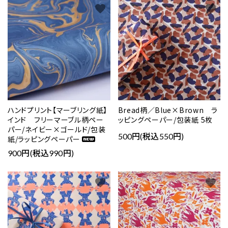
favorite
favorite
ハンドプリント【マーブリング紙】
Bread柄／Blue×Brown ラ
インド フリーマーブル柄ペー
ッピングペーパー/包装紙 5枚
パー/ネイビー×ゴールド/包装
500円(税込550円)
紙/ラッピングペーパー
900円(税込990円)
favorite
favorite