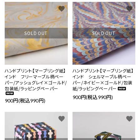
favorite
favorite
SOLD OUT
SOLD OUT
ハンドプリント【マーブリング紙】
ハンドプリント【マーブリング紙】
インド フリーマーブル柄ペー
インド シェルマーブル柄ペー
パー/アッシュグレイ×ゴールド/
パー/ネイビー×ゴールド/包装
包装紙/ラッピングペーパー
紙/ラッピングペーパー
900円(税込990円)
900円(税込990円)
favorite
favorite