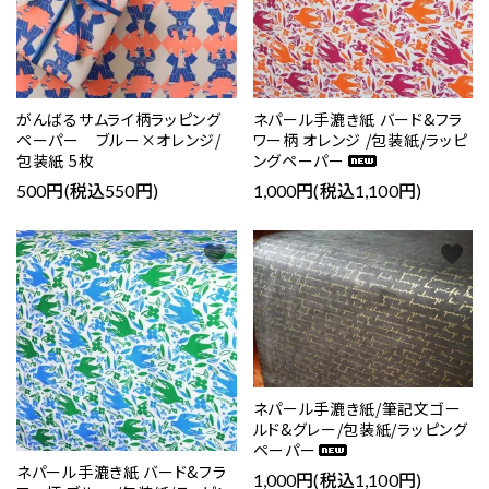
がんばるサムライ柄ラッピング
ネパール手漉き紙 バード&フラ
ペーパー ブルー×オレンジ/
ワー柄 オレンジ /包装紙/ラッピ
包装紙 5枚
ングペーパー
500円(税込550円)
1,000円(税込1,100円)
favorite
favorite
ネパール手漉き紙/筆記文ゴー
ルド&グレー/包装紙/ラッピング
ペーパー
ネパール手漉き紙 バード&フラ
1,000円(税込1,100円)