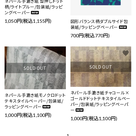
ネパール手漉き紙 型押しドット
柄/ライトブルー/包装紙/ラッピ
ングペーパー
1,050円(税込1,155円)
図形バランス柄ダブルサイド包
装紙/ラッピングペーパー
700円(税込770円)
favorite
favorite
SOLD OUT
SOLD OUT
ネパール手漉き紙チャコール×
ネパール手漉き紙モノクロドット
ゴールドドットテキスタイルペー
テキスタイルペーパー/包装紙/
パー/包装紙/ラッピングペーパ
ラッピングペーパー
ー
1,000円(税込1,100円)
1,000円(税込1,100円)
1