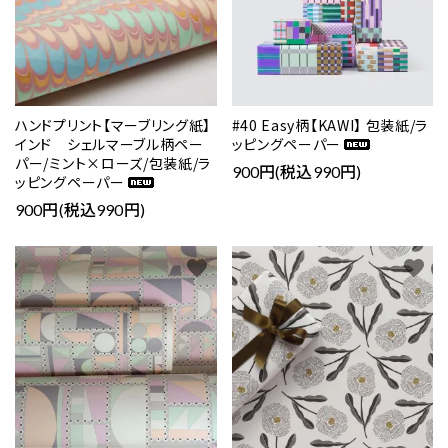
ハンドプリント【マーブリング紙】
#40 Easy柄【KAWI】 包装紙/ラ
インド シェルマーブル柄ペー
ッピングペーパー
パー/ミント×ローズ/包装紙/ラ
900円(税込990円)
ッピングペーパー
900円(税込990円)
favorite
favorite