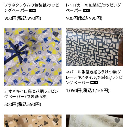
プラネタリウムの包装紙/ラッピ
レトロカーの包装紙/ラッピング
ングペーパー
ペーパー
900円(税込990円)
900円(税込990円)
close
favorite
favorite
キーワード
カテゴリー
ネパール手漉き紙ろうけつ染グ
レーテキスタイル/包装紙/ラッピ
ングペーパー
1,050円(税込1,155円)
アオ×キイロ鳥と花柄ラッピン
グペーパー/包装紙 5枚
検索する
500円(税込550円)
favorite
favorite