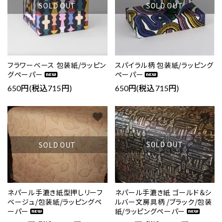
SOLD OUT
SOLD OUT
フラワーベース 包装紙/ラッピン
スパイラル柄 包装紙/ラッピング
グペーパー
ペーパー
650円(税込715円)
650円(税込715円)
favorite
favorite
SOLD OUT
SOLD OUT
ネパール手漉き紙 ゴールド＆シ
ネパール手漉き紙型押しリーフ
ルバー文房具柄 /ブラック/包装
ベージュ/包装紙/ラッピングペ
紙/ラッピングペーパー
ーパー