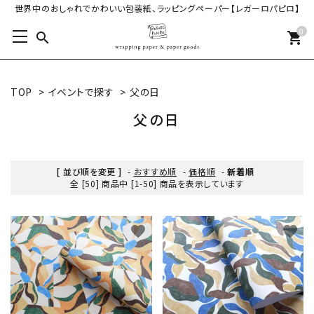
世界中のおしゃれでかわいい包装紙、ラッピングペーパー【レガーロパピロ】
0
search
shopping_cart
TOP
>
イベントで探す
>
父の日
父の日
[ 並び順を変更 ]
-
おすすめ順
-
価格順
-
新着順
全 [50] 商品中 [1-50] 商品を表示しています
favorite
favorite