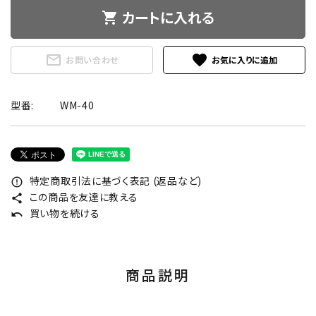
カートに入れる
shopping_cart
mail_outline
favorite
お問い合わせ
型番:
WM-40
特定商取引法に基づく表記 (返品など)
error_outline
この商品を友達に教える
share
買い物を続ける
undo
商品説明