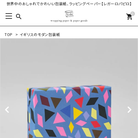
世界中のおしゃれでかわいい包装紙、ラッピングペーパー【レガーロパピロ】
0
search
shopping_cart
TOP
>
イギリスのモダン包装紙