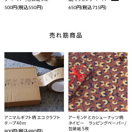
500円(税込550円)
650円(税込715円)
売れ筋商品
favorite
favorite
アニマルギフト柄 エコクラフト
アーモンドとカシューナッツ柄
テープ40m
ネイビー ラッピングペーパー/
包装紙 5枚
800円(税込880円)