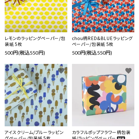
レモンのラッピングペーパー/包
chou柄RED&BLUEラッピング
装紙 5枚
ペーパー/包装紙 5枚
500円(税込550円)
500円(税込550円)
favorite
favorite
アイスクリーム/ブルーラッピン
カラフルポップフラワー柄包装
グペーパー/包装紙 5枚
紙/ラッピングペーパー