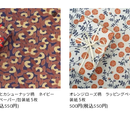
favorite
ドとカシューナッツ柄 ネイビー
オレンジローズ柄 ラッピングペ
ペーパー/包装紙 5枚
装紙 5枚
込550円)
500円(税込550円)