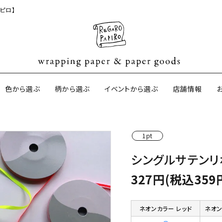
ピロ】
色から選ぶ
柄から選ぶ
イベントから選ぶ
店舗情報
1pt
ジナル包装紙
和紙の包装紙(CAGWA paper)
【BtoB】店
シングルサテンリ
サイズオーダ
ントコットン
イギリスのモダン包装紙
イギリスの両
327円(税込359
ーパー
日本のペーパーブランド
ラッピング用
ネオンカラー レッド
ネオ