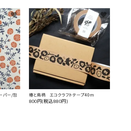
favorite
favorite
ーパー/包
椿と鳥柄 エコクラフトテープ40m
800円(税込880円)