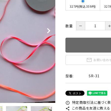
327円(税込359円)
327
数量
－
mail_outline
お問い合わ
型番:
SR-31
特定商取引法に基づく表記
error_outline
この商品を友達に教える
share