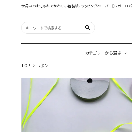
世界中のおしゃれでかわいい包装紙、ラッピングペーパー【レガーロパ
search
カテゴリーから選ぶ
TOP
>
リボン
オリジナル包装紙
【大判サイズ】オリ
（A3相当サイズ）
ネパールの手漉き包装紙
インドのハンドプリ
ペーパー
ボタニカルダブルサイド包装紙
韓国のデザインペ