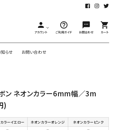
person
help_outline
sms
shopping_cart
アカウント
ご利用ガイド
お問合わせ
カート
お知らせ
お問い合わせ
舗様向大ロット
オリジナル紙雑貨
ボン ネオンカラー6mm幅／3m
ー受注生産
面包装紙
アメリカのクリエイター包装紙
円)
リボン・紐
アウトレットセール
ンカラーイエロー
ネオンカラーオレンジ
ネオンカラーピンク