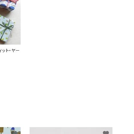
ィット・ヤー
favorite
favorite