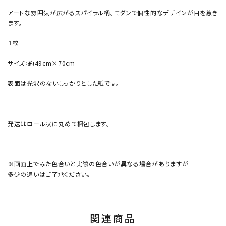
アートな雰囲気が広がるスパイラル柄。モダンで個性的なデザインが目を惹き
ます。
１枚
サイズ：約49cm×70cm
表面は光沢のないしっかりとした紙です。
発送はロール状に丸めて梱包します。
※画面上でみた色合いと実際の色合いが異なる場合がありますが
多少の違いはご了承ください。
関連商品