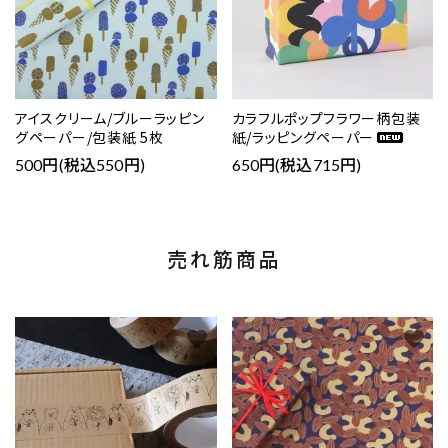
アイスクリーム/ブルーラッピン
カラフルポップフラワー柄包装
グペーパー/包装紙 5枚
紙/ラッピングペーパー
500円(税込550円)
650円(税込715円)
売れ筋商品
favorite
favorite