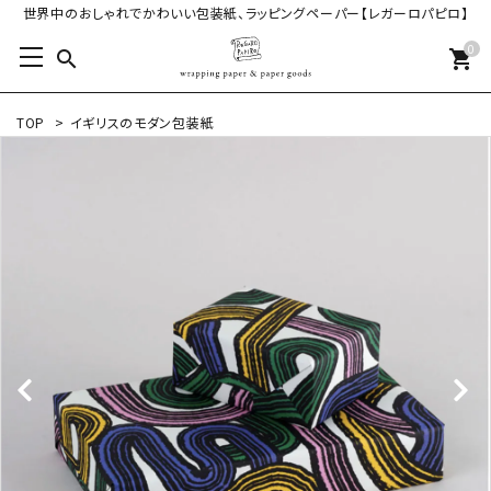
世界中のおしゃれでかわいい包装紙、ラッピングペーパー【レガーロパピロ】
0
search
shopping_cart
TOP
>
イギリスのモダン包装紙