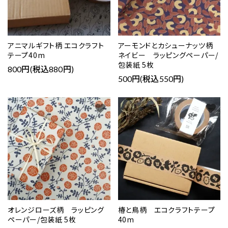
アニマルギフト柄 エコクラフト
アーモンドとカシューナッツ柄
テープ40m
ネイビー ラッピングペーパー/
包装紙 5枚
800円(税込880円)
500円(税込550円)
favorite
favorite
オレンジローズ柄 ラッピング
椿と鳥柄 エコクラフトテープ
ペーパー/包装紙 5枚
40m