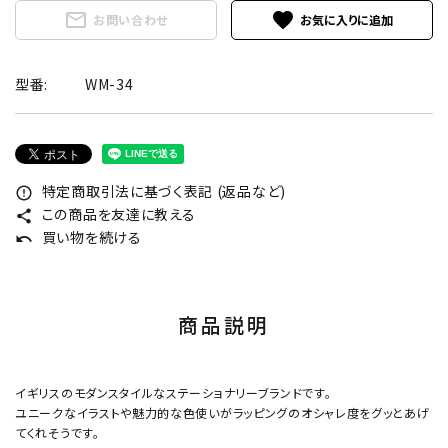
mail_outline
favorite
お問い合わせ
型番:
WM-34
特定商取引法に基づく表記 (返品など)
error_outline
この商品を友達に教える
share
買い物を続ける
undo
商品説明
イギリスのモダンスタイルなステーショナリーブランドです。
ユニークなイラストや魅力的な色使いがラッピングのオシャレ度をグッとあげ
てくれそうです。