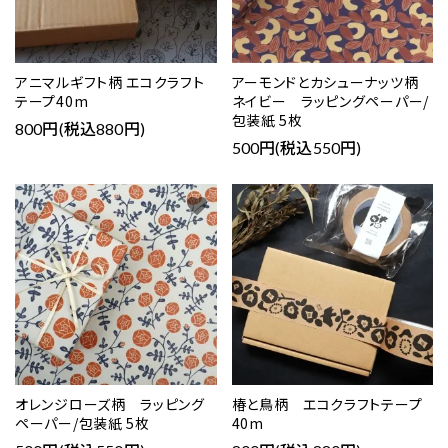
アニマルギフト柄 エコクラフト
アーモンドとカシューナッツ柄
テープ40m
ネイビー ラッピングペーパー/
包装紙 5枚
800円(税込880円)
500円(税込550円)
favorite
favorite
オレンジローズ柄 ラッピング
椿と鳥柄 エコクラフトテープ
ペーパー/包装紙 5枚
40m