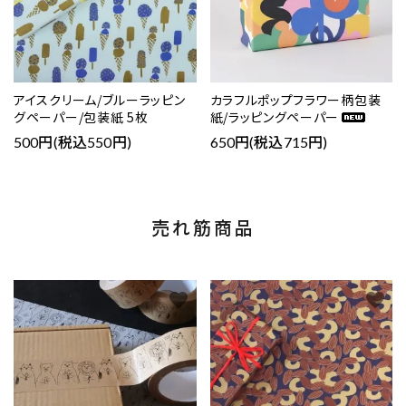
アイスクリーム/ブルーラッピン
カラフルポップフラワー柄包装
グペーパー/包装紙 5枚
紙/ラッピングペーパー
500円(税込550円)
650円(税込715円)
売れ筋商品
favorite
favorite