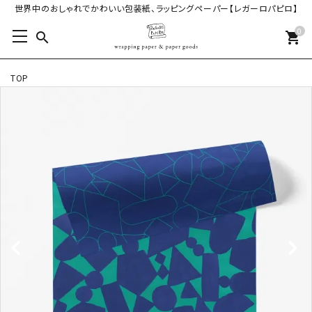
世界中のおしゃれでかわいい包装紙、ラッピングペーパー【レガーロパピロ】
0
search
shopping_cart
TOP