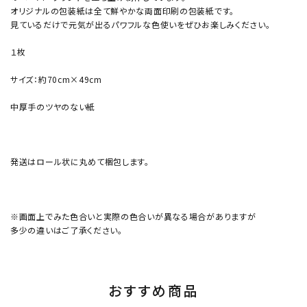
オリジナルの包装紙は全て鮮やかな両面印刷の包装紙です。
見ているだけで元気が出るパワフルな色使いをぜひお楽しみください。
１枚
サイズ：約70cm×49cm
中厚手のツヤのない紙
発送はロール状に丸めて梱包します。
※画面上でみた色合いと実際の色合いが異なる場合がありますが
多少の違いはご了承ください。
おすすめ商品