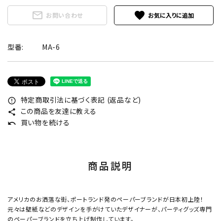
mail_outline
favorite
お問い合わせ
型番:
MA-6
特定商取引法に基づく表記 (返品など)
error_outline
この商品を友達に教える
share
買い物を続ける
undo
商品説明
アメリカのお洒落な街、ポートランド発のペーパーブランドが日本初上陸！
元々は壁紙などのデザインを手がけていたデザイナーが、パーティグッズ専門
のペーパーブランドを立ち上げ制作しています。