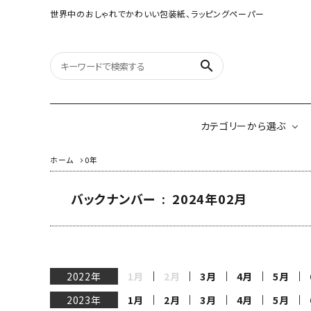
世界中のおしゃれでかわいい包装紙、ラッピングペーパー
search
カテゴリーから選ぶ
ホーム
0年
バックナンバー : 2024年02月
オリジナルラッピング
紙雑貨
ペーパー
イギリスのモダン包装紙
アメリカのクリエイ
ネパールのペーパーロゼ
2022年
1月
2月
3月
4月
5月
ッタ&ガーランド
2023年
1月
2月
3月
4月
5月