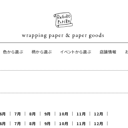
色から選ぶ
柄から選ぶ
イベントから選ぶ
店舗情報
ネパールの手漉き包装紙
オーストラリ
サイドペーパ
ター包装紙
京都の手刷り包装紙
harapeco
6月
7月
8月
9月
10月
11月
12月
6月
7月
8月
9月
10月
11月
12月