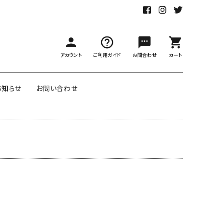
person
help_outline
sms
shopping_cart
アカウント
ご利用ガイド
お問合わせ
カート
お知らせ
お問い合わせ
アのダブル
ポートランドのリバーシブル包
ー
装紙
labの包装紙
リボン