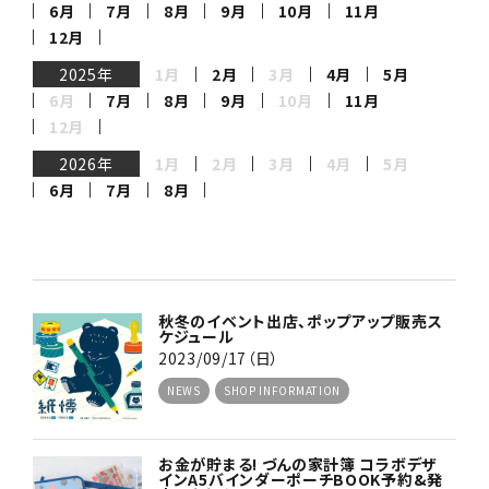
6月
7月
8月
9月
10月
11月
12月
2025年
1月
2月
3月
4月
5月
6月
7月
8月
9月
10月
11月
12月
2026年
1月
2月
3月
4月
5月
6月
7月
8月
秋冬のイベント出店、ポップアップ販売ス
ケジュール
2023/09/17（日）
NEWS
SHOP INFORMATION
お金が貯まる! づんの家計簿 コラボデザ
インA5バインダーポーチBOOK予約&発