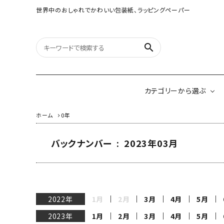
世界中のおしゃれでかわいい包装紙、ラッピングペーパー
search
カテゴリーから選ぶ
ホーム
0年
バックナンバー : 2023年03月
オリジナルラッピング
紙雑貨
ペーパー
イギリスのモダン包装紙
アメリカのクリエイ
ネパールのペーパーロゼ
2022年
1月
2月
3月
4月
5月
ッタ&ガーランド
2023年
1月
2月
3月
4月
5月