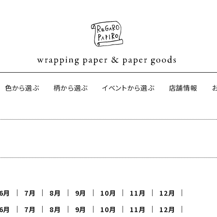
色から選ぶ
柄から選ぶ
イベントから選ぶ
店舗情報
ネパールの手漉き包装紙
オーストラリ
サイドペーパ
ター包装紙
京都の手刷り包装紙
harapeco
6月
7月
8月
9月
10月
11月
12月
6月
7月
8月
9月
10月
11月
12月