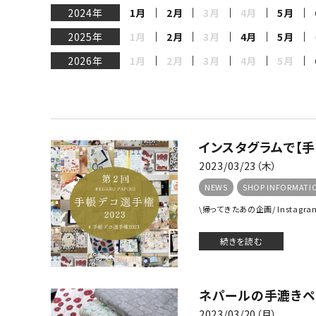
2024年
1月
2月
3月
4月
5月
2025年
1月
2月
3月
4月
5月
2026年
1月
2月
3月
4月
5月
インスタグラムで【手
2023/03/23（木）
NEWS
SHOP INFORMATI
\帰ってきたあの企画/ Instag
続きを読む
ネパールの手漉きペ
2023/03/20（月）