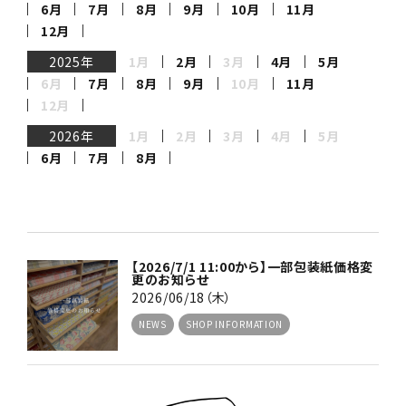
6月
7月
8月
9月
10月
11月
12月
2025年
1月
2月
3月
4月
5月
6月
7月
8月
9月
10月
11月
12月
2026年
1月
2月
3月
4月
5月
6月
7月
8月
【2026/7/1 11:00から】一部包装紙価格変
更のお知らせ
2026/06/18（木）
NEWS
SHOP INFORMATION