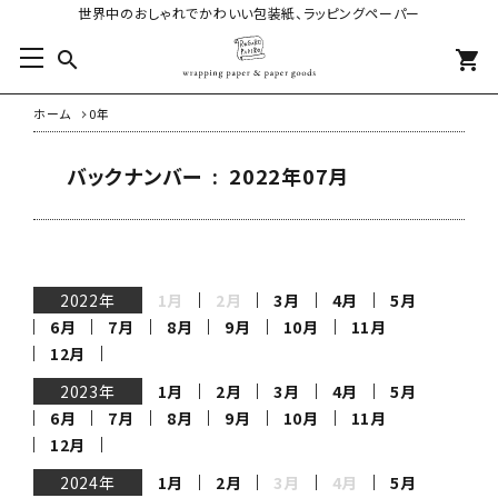
世界中のおしゃれでかわいい包装紙、ラッピングペーパー
search
shopping_cart
ホーム
0年
バックナンバー : 2022年07月
2022年
1月
2月
3月
4月
5月
6月
7月
8月
9月
10月
11月
12月
2023年
1月
2月
3月
4月
5月
6月
7月
8月
9月
10月
11月
12月
2024年
1月
2月
3月
4月
5月