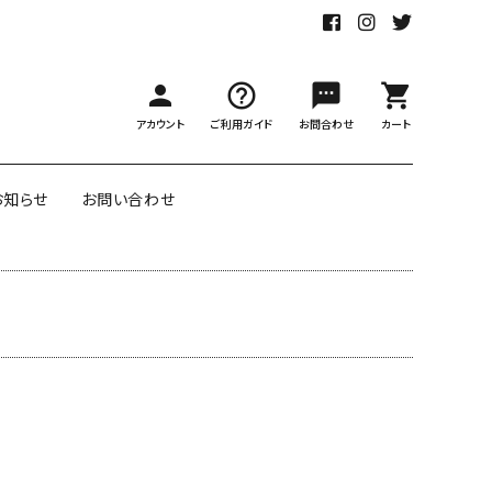
person
help_outline
sms
shopping_cart
アカウント
ご利用ガイド
お問合わせ
カート
お知らせ
お問い合わせ
アのダブル
ポートランドのリバーシブル包
ー
装紙
labの包装紙
リボン