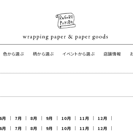
色から選ぶ
柄から選ぶ
イベントから選ぶ
店舗情報
ネパールの手漉き包装紙
オーストラリ
サイドペーパ
ター包装紙
京都の手刷り包装紙
harapeco
6月
7月
8月
9月
10月
11月
12月
6月
7月
8月
9月
10月
11月
12月