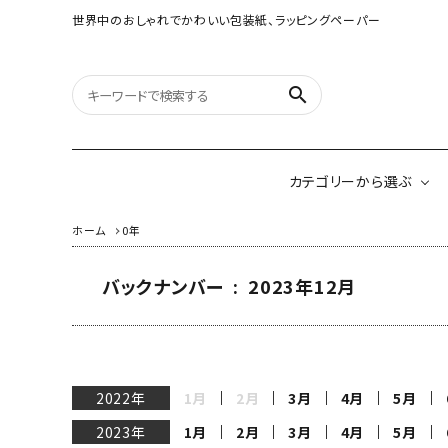
世界中のおしゃれでかわいい包装紙、ラッピングペーパー
search
カテゴリーから選ぶ
ホーム
0年
バックナンバー : 2023年12月
オリジナルラッピング
紙雑貨
ペーパー
イギリスのモダン包装紙
アメリカのクリエイ
ネパールのペーパーロゼ
2022年
1月
2月
3月
4月
5月
ッタ&ガーランド
2023年
1月
2月
3月
4月
5月