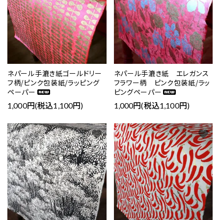
ネパール手漉き紙ゴールドリー
ネパール手漉き紙 エレガンス
フ柄/ピンク包装紙/ラッピング
フラワー柄 ピンク包装紙/ラッ
ペーパー
ピングペーパー
1,000円(税込1,100円)
1,000円(税込1,100円)
favorite
favorite