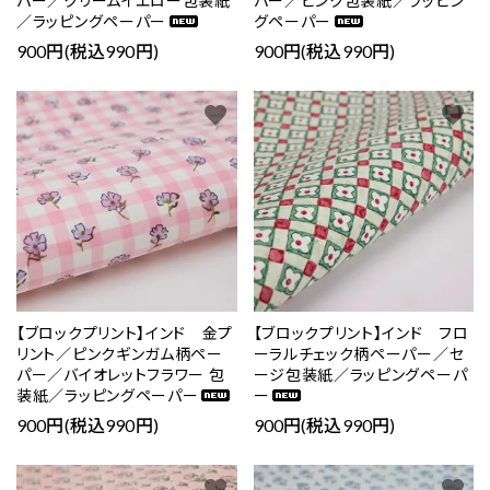
パー／クリームイエロー包装紙
パー／ピンク包装紙／ラッピン
／ラッピングペーパー
グペーパー
900円(税込990円)
900円(税込990円)
favorite
favorite
【ブロックプリント】インド 金プ
【ブロックプリント】インド フロ
リント／ピンクギンガム柄ペー
ーラルチェック柄ペーパー／セ
パー／バイオレットフラワー 包
ージ包装紙／ラッピングペーパ
装紙／ラッピングペーパー
ー
900円(税込990円)
900円(税込990円)
favorite
favorite