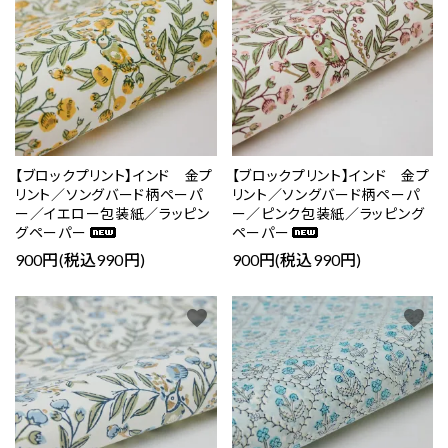
【ブロックプリント】インド 金プ
【ブロックプリント】インド 金プ
リント／ソングバード柄ペーパ
リント／ソングバード柄ペーパ
ー／イエロー包装紙／ラッピン
ー／ピンク包装紙／ラッピング
グペーパー
ペーパー
900円(税込990円)
900円(税込990円)
favorite
favorite