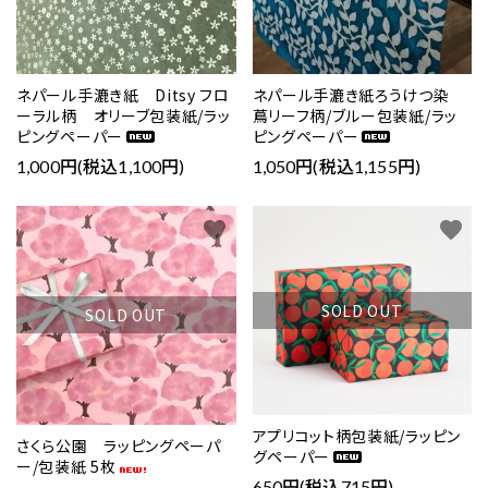
ネパール手漉き紙 Ditsy フロ
ネパール手漉き紙ろうけつ染
ーラル柄 オリーブ包装紙/ラッ
蔦リーフ柄/ブルー包装紙/ラッ
ピングペーパー
ピングペーパー
1,000円(税込1,100円)
1,050円(税込1,155円)
favorite
favorite
SOLD OUT
SOLD OUT
アプリコット柄包装紙/ラッピン
さくら公園 ラッピングペーパ
グペーパー
ー/包装紙 5枚
650円(税込715円)