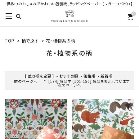
世界中のおしゃれでかわいい包装紙、ラッピングペーパー【レガーロパピロ】
0
search
shopping_cart
TOP
>
柄で探す
>
花・植物系の柄
花・植物系の柄
[ 並び順を変更 ]
-
おすすめ順
-
価格順
-
新着順
前のページへ
全 [194] 商品中 [101-150] 商品を表示しています
次のページへ
favorite
favorite