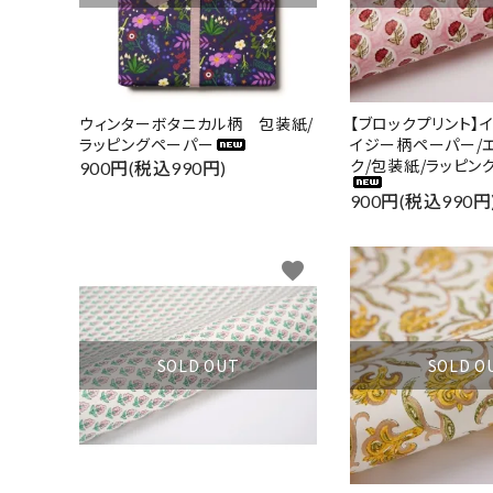
ウィンターボタニカル柄 包装紙/
【ブロックプリント】
ラッピングペーパー
イジー柄ペーパー/
ク/包装紙/ラッピン
900円(税込990円)
900円(税込990円
favorite
SOLD OUT
SOLD O