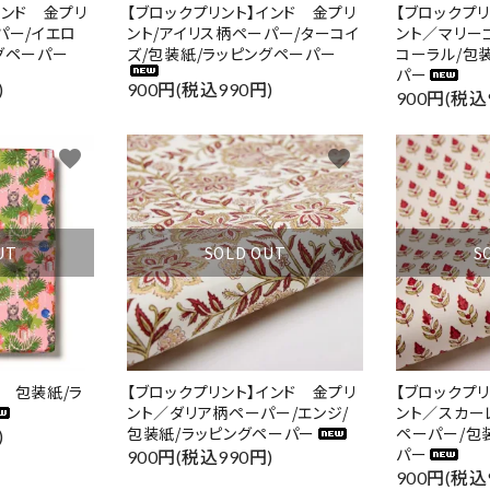
インド 金プリ
【ブロックプリント】インド 金プリ
【ブロックプ
パー/イエロ
ント/アイリス柄ペーパー/ターコイ
ント／マリー
グペーパー
ズ/包装紙/ラッピングペーパー
コーラル/包
パー
)
900円(税込990円)
900円(税込
favorite
favorite
SOLD OUT
S
UT
【ブロックプリント】インド 金プリ
【ブロックプ
 包装紙/ラ
ント／ダリア柄ペーパー/エンジ/
ント／スカー
ード
包装紙/ラッピングペーパー
ペーパー/包
)
パー
900円(税込990円)
900円(税込