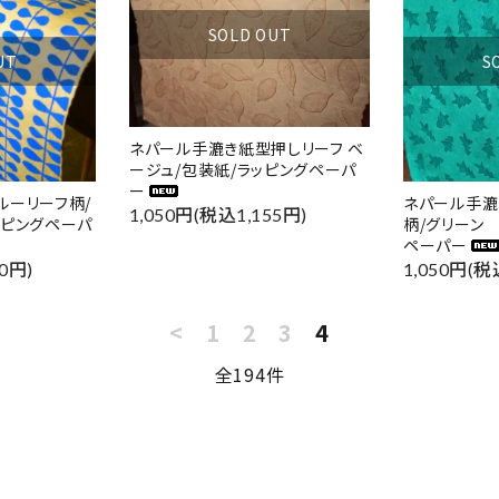
SOLD OUT
UT
S
ネパール手漉き紙型押しリーフ ベ
ージュ/包装紙/ラッピングペーパ
ー
ルーリーフ柄/
ネパール手漉
1,050円(税込1,155円)
ッピングペーパ
柄/グリーン 
ペーパー
0円)
1,050円(税
<
1
2
3
4
全194件