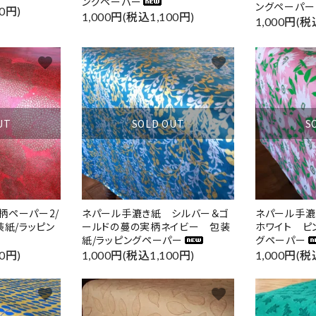
ングペーパー
ングペーパー
0円)
1,000円(税込1,100円)
1,000円(税
favorite
favorite
UT
SOLD OUT
S
柄ペーパー2/
ネパール手漉き紙 シルバー＆ゴ
ネパール手漉
装紙/ラッピン
ールドの蔓の実柄ネイビー 包装
ホワイト ピ
紙/ラッピングペーパー
グペーパー
0円)
1,000円(税込1,100円)
1,000円(税
favorite
favorite