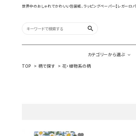
世界中のおしゃれでかわいい包装紙、ラッピングペーパー【レガーロパ
search
カテゴリーから選ぶ
TOP
>
柄で探す
>
花・植物系の柄
オリジナル包装紙
【大判サイズ】オリ
（A3相当サイズ）
ネパールの手漉き包装紙
インドのハンドプリ
ペーパー
ボタニカルダブルサイド包装紙
韓国のデザインペ
favorite