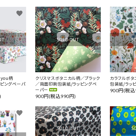
リー
favorite
favorite
UT
SOLD OUT
S
検索する
e you柄
クリスマスボタニカル柄／ブラック
カラフルボタ
ラッピングペーパ
／両面印刷包装紙/ラッピングペ
包装紙/ラッ
ーパー
900円(税込
)
900円(税込990円)
favorite
favorite
SOLD OUT
S