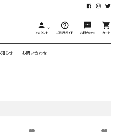
person
help_outline
sms
shopping_cart
アカウント
ご利用ガイド
お問合わせ
カート
お知らせ
お問い合わせ
舗様向大ロット
オリジナル紙雑貨
ー受注生産
面包装紙
アメリカのクリエイター包装紙
リボン・紐
アウトレットセール
favorite
favorite