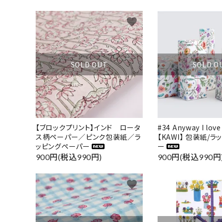
カテゴ
favorite
SOLD OUT
SOLD O
【ブロックプリント】インド ロータ
#34 Anyway I lov
ス柄ペーパー／ピンク包装紙／ラ
【KAWI】 包装紙/
ッピングペーパー
ー
900円(税込990円)
900円(税込990円
favorite