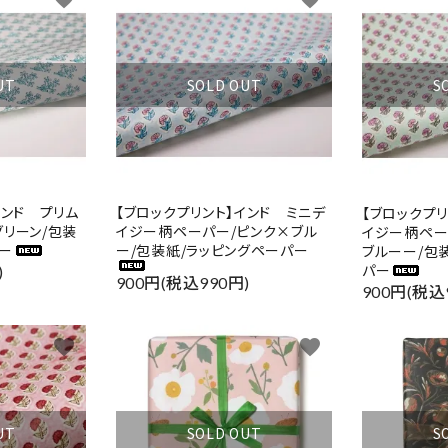
UT
SOLD OUT
S
インド プリム
【ブロックプリント】インド ミニデ
【ブロックプ
リーン/包装
イジー柄ペーパー/ピンク×ブル
イジー柄ペー
ー
ー/包装紙/ラッピングペーパー
ブルーー/包
パー
)
900円(税込990円)
900円(税込
favorite
favorite
UT
SOLD OUT
S