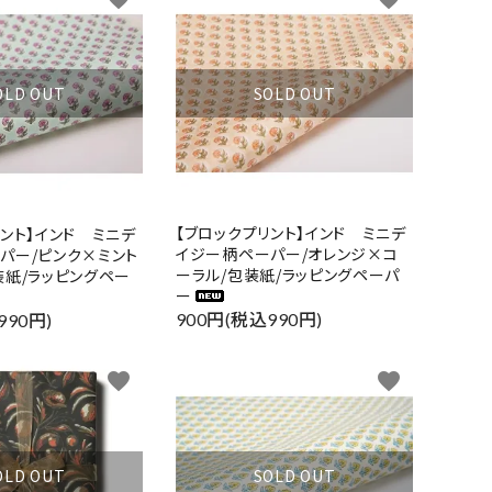
SOLD OUT
OLD OUT
【ブロックプリント】インド ミニデ
リント】インド ミニデ
イジー柄ペーパー/オレンジ×コ
パー/ピンク×ミント
ーラル/包装紙/ラッピングペーパ
装紙/ラッピングペー
ー
900円(税込990円)
990円)
favorite
favorite
SOLD OUT
OLD OUT