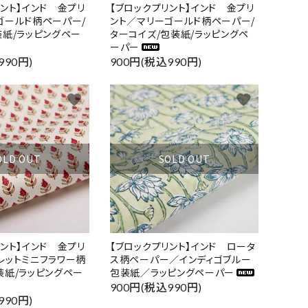
リント】インド 金プリ
【ブロックプリント】インド 金プリ
ゴールド柄ペーパー/
ント／マリーゴールド柄ペーパー/
装紙/ラッピングペー
ターコイズ/包装紙/ラッピングペ
ーパー
990円)
900円(税込990円)
favorite
favorite
OLD OUT
SOLD OUT
close
リント】インド 金プリ
【ブロックプリント】インド ロータ
レットミニフラワー柄
ス柄ペーパー／インディゴブルー
装紙/ラッピングペー
包装紙／ラッピングペーパー
900円(税込990円)
990円)