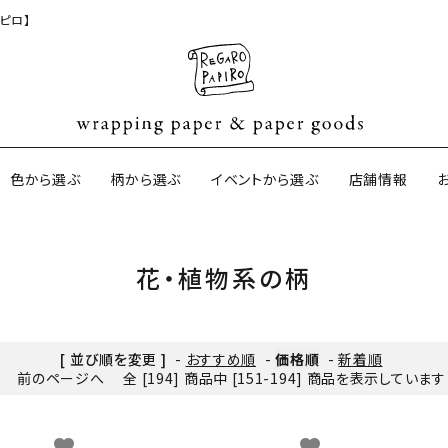
ピロ】
色から選ぶ
柄から選ぶ
イベントから選ぶ
店舗情報
花・植物系の柄
ジナル包装紙
和紙の包装紙(CAGWA paper)
【BtoB】店
サイズオーダ
ントコットン
イギリスのモダン包装紙
イギリスの両
[ 並び順を変更 ]
-
おすすめ順
-
価格順
-
新着順
前のページへ
全 [194] 商品中 [151-194] 商品を表示しています
ーパー
日本のペーパーブランド
ラッピング用
favorite
favorite