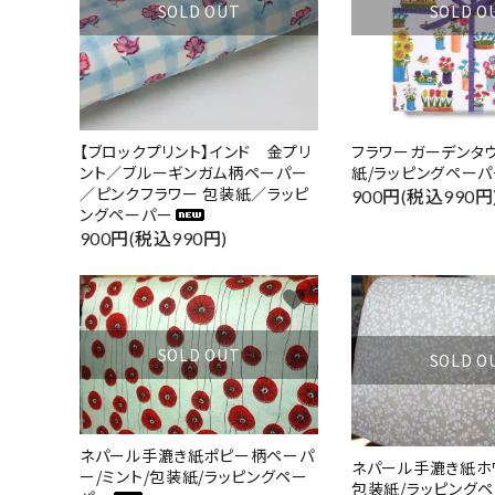
SOLD OUT
SOLD O
【ブロックプリント】インド 金プリ
フラワーガーデンタ
ント／ブルーギンガム柄ペーパー
紙/ラッピングペーパ
／ピンクフラワー 包装紙／ラッピ
900円(税込990円
ングペーパー
900円(税込990円)
favorite
SOLD OUT
SOLD O
ネパール手漉き紙ポピー柄ペーパ
ネパール手漉き紙ホ
ー/ミント/包装紙/ラッピングペー
包装紙/ラッピング