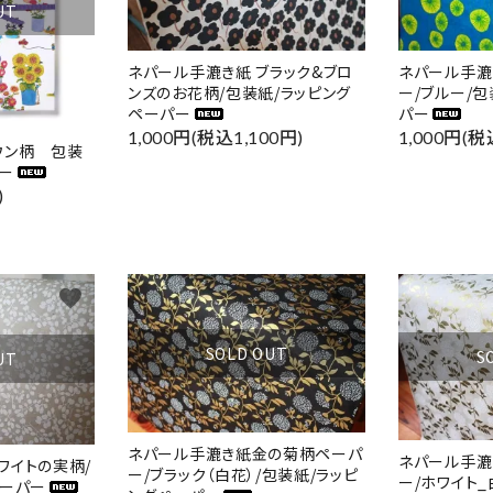
UT
ネパール手漉き紙 ブラック&ブロ
ネパール手漉
ンズのお花柄/包装紙/ラッピング
ー/ブルー/
ペーパー
パー
1,000円(税込1,100円)
1,000円(税
ウン柄 包装
ー
)
favorite
favorite
SOLD OUT
S
UT
ネパール手漉き紙金の菊柄ペーパ
ネパール手漉
ワイトの実柄/
ー/ブラック（白花）/包装紙/ラッピ
ー/ホワイト_
ペーパー