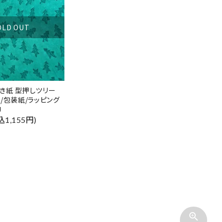
OLD OUT
き紙 型押しツリー
/包装紙/ラッピング
込1,155円)
zoom_in