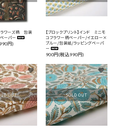
【ブロックプリント】インド ミニモ
フラワーズ柄 包装
コフラワー柄ペーパー/イエロー×
グペーパー
ブルー/包装紙/ラッピングペーパ
990円)
ー
900円(税込990円)
favorite
favorite
OLD OUT
SOLD OUT