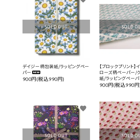
SOLD OUT
SOLD O
デイジー柄包装紙/ラッピングペー
【ブロックプリント】
パー
ローズ柄ペーパー/グ
紙/ラッピングペーパ
900円(税込990円)
900円(税込990円
favorite
SOLD OUT
SOLD O