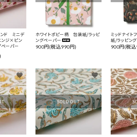
インド ミニデ
ホワイトポピー柄 包装紙/ラッピ
ミッドナイト
エンジ×ピン
ングペーパー
紙/ラッピン
グペーパー
900円(税込990円)
900円(税込
)
favorite
favorite
UT
SOLD OUT
S