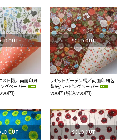
favorite
favorite
OLD OUT
SOLD OUT
ニスト柄／両面印刷
ラセットガーデン柄／両面印刷包
ピングペーパー
装紙/ラッピングペーパー
990円)
900円(税込990円)
favorite
favorite
OLD OUT
SOLD OUT