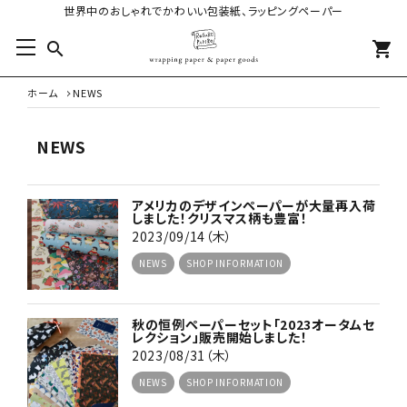
世界中のおしゃれでかわいい包装紙、ラッピングペーパー
search
shopping_cart
ホーム
NEWS
NEWS
アメリカのデザインペーパーが大量再入荷
しました！クリスマス柄も豊富！
2023/09/14（木）
NEWS
SHOP INFORMATION
秋の恒例ペーパーセット「2023オータムセ
レクション」販売開始しました！
2023/08/31（木）
NEWS
SHOP INFORMATION