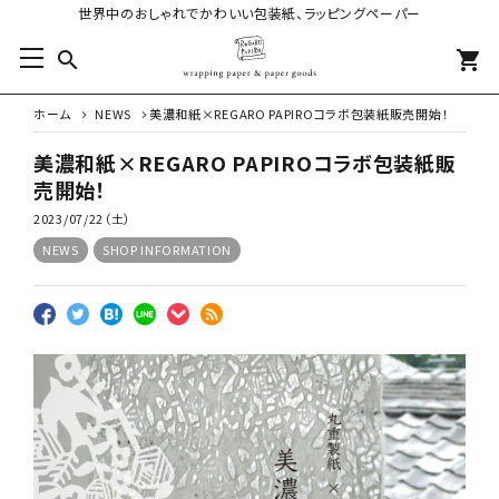
世界中のおしゃれでかわいい包装紙、ラッピングペーパー
search
shopping_cart
ホーム
NEWS
美濃和紙×REGARO PAPIROコラボ包装紙販売開始！
美濃和紙×REGARO PAPIROコラボ包装紙販
売開始！
2023/07/22（土）
NEWS
SHOP INFORMATION