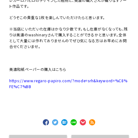
レガーロパピロのデザインした絵柄と、美濃の職人さんが織りなすアー
ト作品です。
どうぞこの貴重な1枚を楽しんでいただけたらと思います。
※当店にいただいた在庫はかなり少数です。もし在庫がなくなっても、残
りは美濃のwashinaryさんで購入することができるかと思います。全体
として大量には作れておりませんのでぜひ気になる方はお早めにお問
合せくださいませ。
美濃和紙ペーパーの購入はこちら
https://www.regaro-papiro.com/?mode=srh&keyword=%C8%
FE%C7%BB