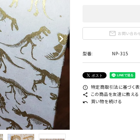
mail_outline
お問い合わ
型番:
NP-315
特定商取引法に基づく表記
error_outline
この商品を友達に教える
share
買い物を続ける
undo