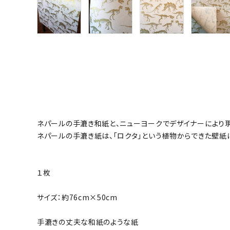
ネパールの手漉き和紙と、ニューヨークでデザイナーにより
ネパールの手漉き紙は、「ロクタ」という植物からできた壁
１枚
サイズ：約76cm×50cm
手漉きの丈夫な和紙のような紙