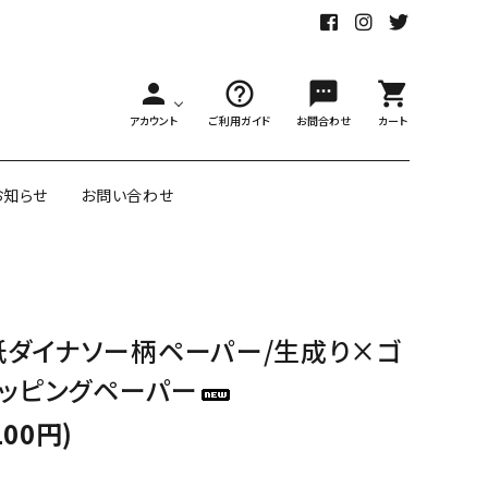
person
help_outline
sms
shopping_cart
アカウント
ご利用ガイド
お問合わせ
カート
お知らせ
お問い合わせ
舗様向大ロット
オリジナル紙雑貨
紙ダイナソー柄ペーパー/生成り×ゴ
ー受注生産
ラッピングペーパー
面包装紙
アメリカのクリエイター包装紙
100円)
リボン・紐
アウトレットセール