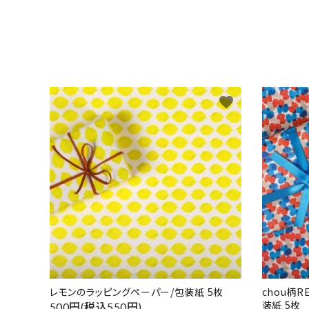
favorite
レモンのラッピングペーパー/包装紙 5枚
chou柄
装紙 5枚
500円(税込550円)