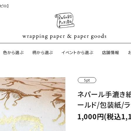
ピロ】
色から選ぶ
柄から選ぶ
イベントから選ぶ
店舗情報
5pt
ジナル包装紙
和紙の包装紙(CAGWA paper)
【BtoB】店
ネパール手漉き
サイズオーダ
ールド/包装紙/
ントコットン
イギリスのモダン包装紙
イギリスの両
1,000円(税込1,
ーパー
日本のペーパーブランド
ラッピング用