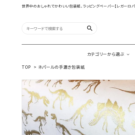
世界中のおしゃれでかわいい包装紙、ラッピングペーパー【レガーロパ
search
カテゴリーから選ぶ
TOP
>
ネパールの手漉き包装紙
オリジナル包装紙
【大判サイズ】オリ
（A3相当サイズ）
ネパールの手漉き包装紙
インドのハンドプリ
ペーパー
ボタニカルダブルサイド包装紙
韓国のデザインペ