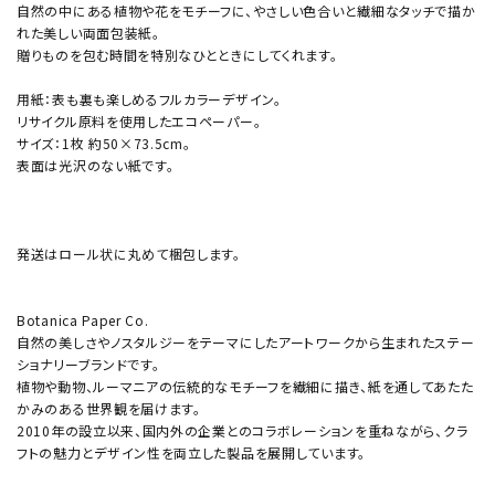
自然の中にある植物や花をモチーフに、やさしい色合いと繊細なタッチで描か
れた美しい両面包装紙。
贈りものを包む時間を特別なひとときにしてくれます。
用紙：表も裏も楽しめるフルカラーデザイン。
リサイクル原料を使用したエコペーパー。
サイズ：1枚 約50×73.5cm。
表面は光沢のない紙です。
発送はロール状に丸めて梱包します。
Botanica Paper Co.
自然の美しさやノスタルジーをテーマにしたアートワークから生まれたステー
ショナリーブランドです。
植物や動物、ルーマニアの伝統的なモチーフを繊細に描き、紙を通してあたた
かみのある世界観を届けます。
2010年の設立以来、国内外の企業とのコラボレーションを重ねながら、クラ
フトの魅力とデザイン性を両立した製品を展開しています。