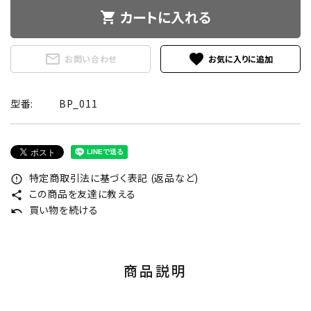
カートに入れる
shopping_cart
mail_outline
favorite
お問い合わせ
型番:
BP_011
特定商取引法に基づく表記 (返品など)
error_outline
この商品を友達に教える
share
買い物を続ける
undo
商品説明