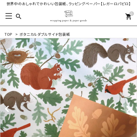
世界中のおしゃれでかわいい包装紙、ラッピングペーパー【レガーロパピロ】
0
search
shopping_cart
TOP
>
ボタニカルダブルサイド包装紙