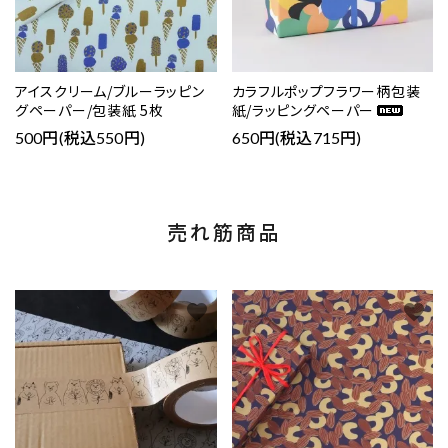
アイスクリーム/ブルーラッピン
カラフルポップフラワー柄包装
グペーパー/包装紙 5枚
紙/ラッピングペーパー
500円(税込550円)
650円(税込715円)
売れ筋商品
favorite
favorite