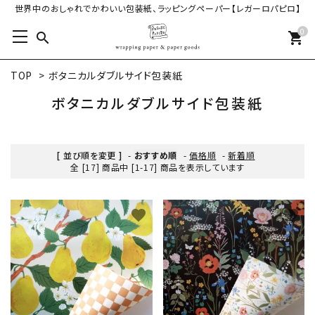
世界中のおしゃれでかわいい包装紙、ラッピングペーパー【レガーロパピロ】
0
search
shopping_cart
TOP
>
ボタニカルダブルサイド包装紙
ボタニカルダブルサイド包装紙
[ 並び順を変更 ]
-
おすすめ順
-
価格順
-
新着順
全 [17] 商品中 [1-17] 商品を表示しています
favorite
favorite