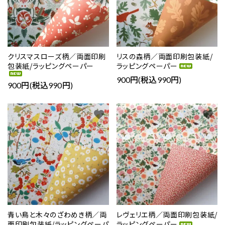
クリスマスローズ柄／両面印刷
リスの森柄／両面印刷包装紙/
包装紙/ラッピングペーパー
ラッピングペーパー
900円(税込990円)
900円(税込990円)
favorite
favorite
close
キーワード
青い鳥と木々のざわめき柄／両
レヴェリエ柄／両面印刷包装紙/
面印刷包装紙/ラッピングペーパ
ラッピングペーパー