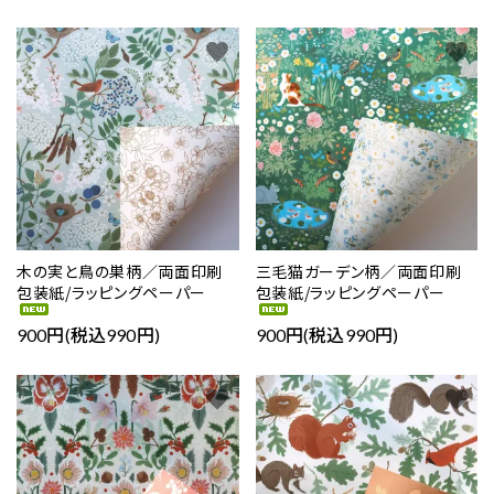
favorite
favorite
木の実と鳥の巣柄／両面印刷
三毛猫ガーデン柄／両面印刷
包装紙/ラッピングペーパー
包装紙/ラッピングペーパー
900円(税込990円)
900円(税込990円)
favorite
favorite