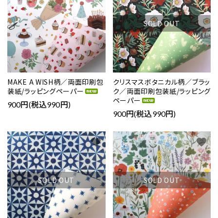
SOLD OUT
MAKE A WISH柄／両面印刷包
クリスマスボタニカル柄／ブラッ
装紙/ラッピングペーパー
ク／両面印刷包装紙/ラッピング
ペーパー
900円(税込990円)
900円(税込990円)
favorite
favorite
SOLD OUT
SOLD OUT