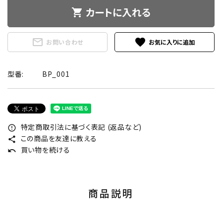
カートに入れる
shopping_cart
mail_outline
favorite
お問い合わせ
型番:
BP_001
特定商取引法に基づく表記 (返品など)
error_outline
この商品を友達に教える
share
買い物を続ける
undo
商品説明