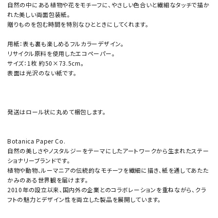
自然の中にある植物や花をモチーフに、やさしい色合いと繊細なタッチで描か
れた美しい両面包装紙。
贈りものを包む時間を特別なひとときにしてくれます。
用紙：表も裏も楽しめるフルカラーデザイン。
リサイクル原料を使用したエコペーパー。
サイズ：1枚 約50×73.5cm。
表面は光沢のない紙です。
発送はロール状に丸めて梱包します。
Botanica Paper Co.
自然の美しさやノスタルジーをテーマにしたアートワークから生まれたステー
ショナリーブランドです。
植物や動物、ルーマニアの伝統的なモチーフを繊細に描き、紙を通してあたた
かみのある世界観を届けます。
2010年の設立以来、国内外の企業とのコラボレーションを重ねながら、クラ
フトの魅力とデザイン性を両立した製品を展開しています。