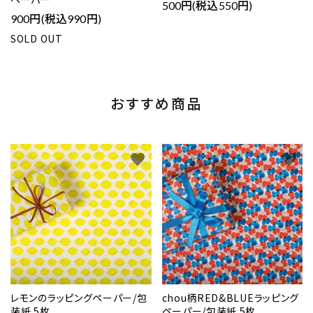
500円(税込550円)
900円(税込990円)
SOLD OUT
おすすめ商品
favorite
favorite
レモンのラッピングペーパー/包
chou柄RED&BLUEラッピング
装紙 5枚
ペーパー/包装紙 5枚