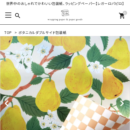
世界中のおしゃれでかわいい包装紙、ラッピングペーパー【レガーロパピロ】
0
search
shopping_cart
TOP
>
ボタニカルダブルサイド包装紙