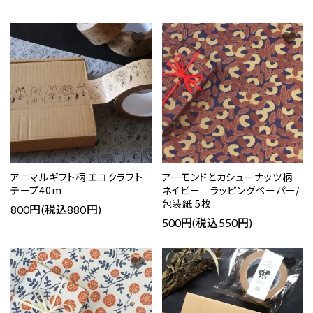
favorite
favorite
アニマルギフト柄 エコクラフト
アーモンドとカシューナッツ柄
テープ40m
ネイビー ラッピングペーパー/
包装紙 5枚
800円(税込880円)
500円(税込550円)
favorite
favorite