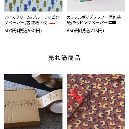
アイスクリーム/ブルーラッピン
カラフルポップフラワー柄包装
グペーパー/包装紙 5枚
紙/ラッピングペーパー
500円(税込550円)
650円(税込715円)
売れ筋商品
favorite
favorite