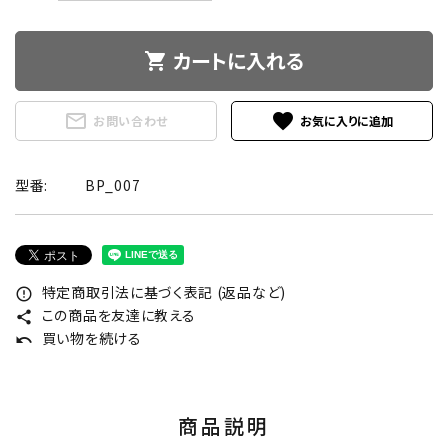
カートに入れる
shopping_cart
mail_outline
favorite
お問い合わせ
型番:
BP_007
特定商取引法に基づく表記 (返品など)
error_outline
この商品を友達に教える
share
買い物を続ける
undo
商品説明