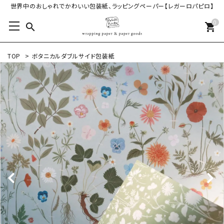
世界中のおしゃれでかわいい包装紙、ラッピングペーパー【レガーロパピロ】
0
search
shopping_cart
TOP
>
ボタニカルダブルサイド包装紙