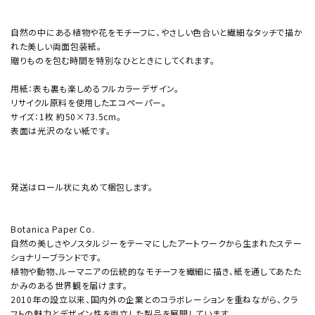
自然の中にある植物や花をモチーフに、やさしい色合いと繊細なタッチで描か
れた美しい両面包装紙。
贈りものを包む時間を特別なひとときにしてくれます。
用紙：表も裏も楽しめるフルカラーデザイン。
リサイクル原料を使用したエコペーパー。
サイズ：1枚 約50×73.5cm。
表面は光沢のない紙です。
発送はロール状に丸めて梱包します。
Botanica Paper Co.
自然の美しさやノスタルジーをテーマにしたアートワークから生まれたステー
ショナリーブランドです。
植物や動物、ルーマニアの伝統的なモチーフを繊細に描き、紙を通してあたた
かみのある世界観を届けます。
2010年の設立以来、国内外の企業とのコラボレーションを重ねながら、クラ
フトの魅力とデザイン性を両立した製品を展開しています。