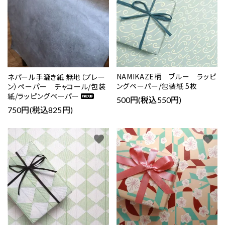
NAMIKAZE柄 ブルー ラッピ
ネパール手漉き紙 無地（プレー
ングペーパー/包装紙 5枚
ン）ペーパー チャコール/包装
紙/ラッピングペーパー
500円(税込550円)
750円(税込825円)
favorite
favorite