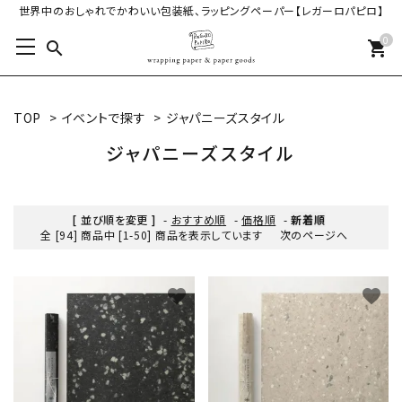
世界中のおしゃれでかわいい包装紙、ラッピングペーパー【レガーロパピロ】
0
search
shopping_cart
TOP
>
イベントで探す
>
ジャパニーズスタイル
ジャパニーズスタイル
[ 並び順を変更 ]
-
おすすめ順
-
価格順
-
新着順
全 [94] 商品中 [1-50] 商品を表示しています
次のページへ
favorite
favorite