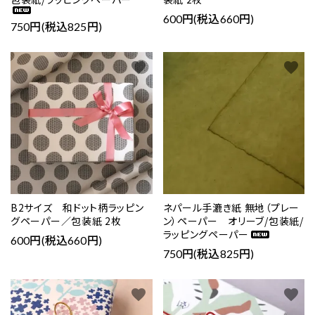
600円(税込660円)
750円(税込825円)
favorite
favorite
B2サイズ 和ドット柄ラッピン
ネパール手漉き紙 無地（プレー
グペーパー／包装紙 2枚
ン）ペーパー オリーブ/包装紙/
ラッピングペーパー
600円(税込660円)
750円(税込825円)
favorite
favorite