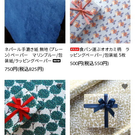
検索する
ネパール手漉き紙 無地（プレー
食パン運ぶオオカミ柄 ラ
ン）ペーパー マリンブルー/包
ッピングペーパー/包装紙 5枚
装紙/ラッピングペーパー
500円(税込550円)
750円(税込825円)
favorite
favorite