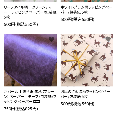
リーフタイル柄 グリーンティ
ホワイトプラム柄ラッピングペー
ー ラッピングペーパー/包装紙
パー/包装紙 5枚
5枚
500円(税込550円)
500円(税込550円)
favorite
favorite
ネパール手漉き紙 無地（プレー
お馬のさんぽ柄ラッピングペー
ン）ペーパー モーブ/包装紙/ラ
パー/包装紙 5枚
ッピングペーパー
500円(税込550円)
750円(税込825円)