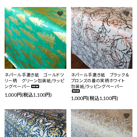
favorite
favorite
ネパール手漉き紙 ゴールドツ
ネパール手漉き紙 ブラック＆
リー柄 グリーン包装紙/ラッピ
ブロンズの蔓の実柄ホワイト
ングペーパー
包装紙/ラッピングペーパー
1,000円(税込1,100円)
1,000円(税込1,100円)
favorite
favorite