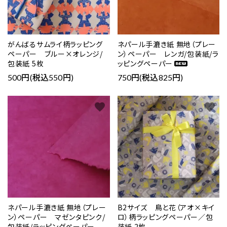
がんばるサムライ柄ラッピング
ネパール手漉き紙 無地（プレー
ペーパー ブルー×オレンジ/
ン）ペーパー レンガ/包装紙/ラ
包装紙 5枚
ッピングペーパー
500円(税込550円)
750円(税込825円)
favorite
favorite
ネパール手漉き紙 無地（プレー
B2サイズ 鳥と花（アオ×キイ
ン）ペーパー マゼンタピンク/
ロ）柄ラッピングペーパー／包
包装紙/ラッピングペーパー
装紙 2枚