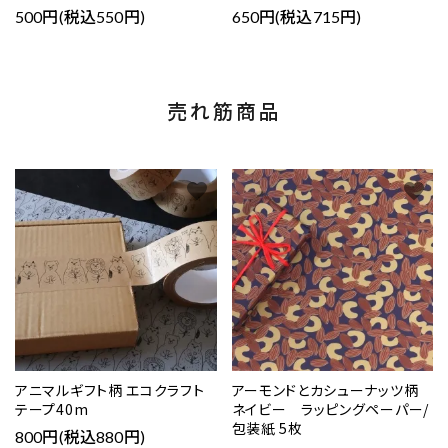
500円(税込550円)
650円(税込715円)
売れ筋商品
favorite
favorite
アニマルギフト柄 エコクラフト
アーモンドとカシューナッツ柄
テープ40m
ネイビー ラッピングペーパー/
包装紙 5枚
800円(税込880円)