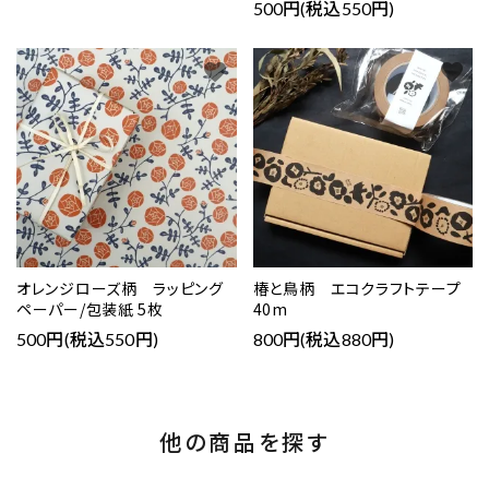
500円(税込550円)
favorite
favorite
オレンジローズ柄 ラッピング
椿と鳥柄 エコクラフトテープ
ペーパー/包装紙 5枚
40m
500円(税込550円)
800円(税込880円)
他の商品を探す