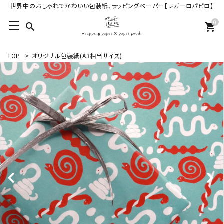
世界中のおしゃれでかわいい包装紙、ラッピングペーパー【レガーロパピロ】
0
search
shopping_cart
TOP
>
オリジナル包装紙(A3相当サイズ)