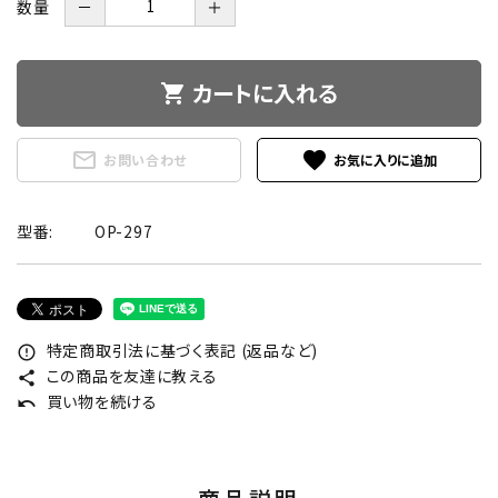
数量
－
＋
カートに入れる
shopping_cart
mail_outline
favorite
お問い合わせ
型番:
OP-297
特定商取引法に基づく表記 (返品など)
error_outline
この商品を友達に教える
share
買い物を続ける
undo