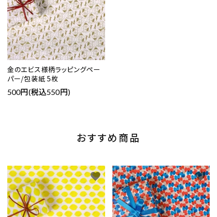
金のエビス様柄ラッピングペー
パー/包装紙 5枚
500円(税込550円)
おすすめ商品
favorite
favorite