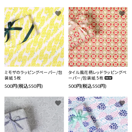
favorite
favorite
ミモザのラッピングペーパー/包
タイル風花柄レッドラッピングペ
装紙 5枚
ーパー/包装紙 5枚
500円(税込550円)
500円(税込550円)
favorite
favorite