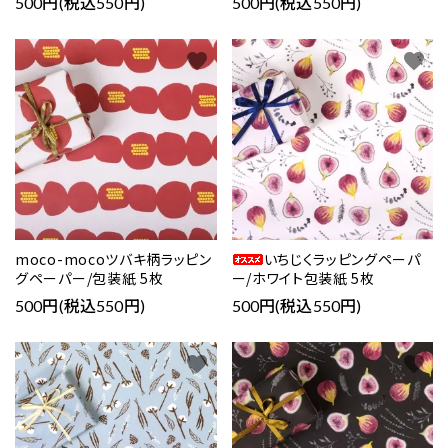
500円(税込550円)
500円(税込550円)
favorite
favorite
moco-mocoツバキ柄ラッピン
いちじくラッピングペーパ
グペーパー/包装紙 5枚
ー/ホワイト包装紙 5枚
500円(税込550円)
500円(税込550円)
favorite
favorite