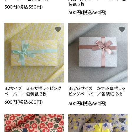
装紙 2枚
500円(税込550円)
600円(税込660円)
favorite
favorite
B2サイズ ミモザ柄ラッピング
B2/A2サイズ かすみ草柄ラッ
ペーパー／包装紙 2枚
ピングペーパー／包装紙 2枚
600円(税込660円)
600円(税込660円)
favorite
favorite