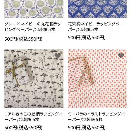
グレー×ネイビーの丸花柄ラッ
花束柄ネイビーラッピングペー
ピングペーパー/包装紙 5枚
パー/包装紙 5枚
500円(税込550円)
500円(税込550円)
favorite
favorite
リアルきのこの絵柄ラッピングペ
ミニバラのイラストラッピングペ
ーパー/包装紙 5枚
ーパー/包装紙 5枚
500円(税込550円)
500円(税込550円)