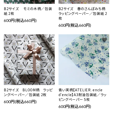
B2サイズ モミの木柄／包装
B2サイズ 春のさんぽみち柄
紙 2枚
ラッピングペーパー／包装紙 2
枚
600円(税込660円)
600円(税込660円)
favorite
favorite
B2サイズ BLOOM柄 ラッピ
青い実柄【ATELIER. encle
ングペーパー／包装紙 2枚
d'encle】A3耐油包装紙／ラッ
ピングペーパー 5枚
600円(税込660円)
600円(税込660円)