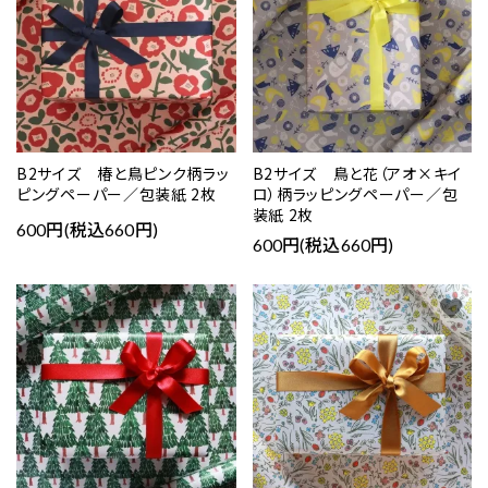
B2サイズ 椿と鳥ピンク柄ラッ
B2サイズ 鳥と花（アオ×キイ
ピングペーパー／包装紙 2枚
ロ）柄ラッピングペーパー／包
装紙 2枚
600円(税込660円)
600円(税込660円)
favorite
favorite