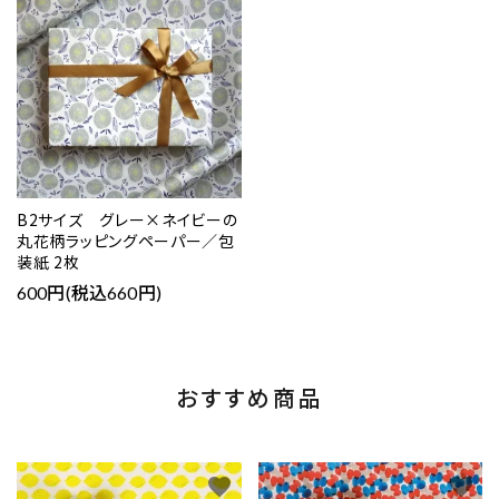
B2サイズ グレー×ネイビーの
丸花柄ラッピングペーパー／包
装紙 2枚
600円(税込660円)
おすすめ商品
favorite
favorite