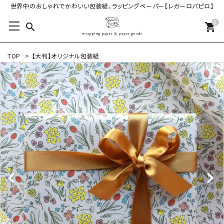
世界中のおしゃれでかわいい包装紙、ラッピングペーパー【レガーロパピロ】
0
search
shopping_cart
TOP
>
【大判】オリジナル包装紙