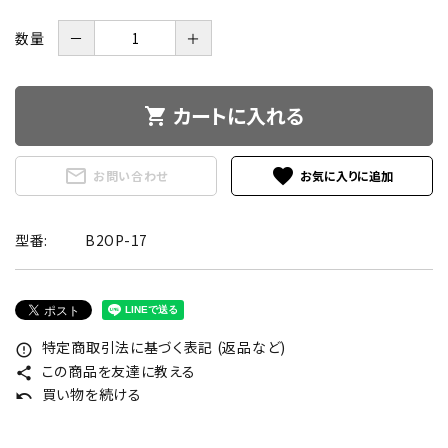
数量
－
＋
カートに入れる
shopping_cart
mail_outline
favorite
お問い合わせ
型番:
B2OP-17
特定商取引法に基づく表記 (返品など)
error_outline
この商品を友達に教える
share
買い物を続ける
undo