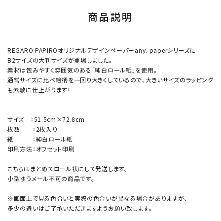
商品説明
REGARO PAPIROオリジナルデザインペーパーany. paperシリーズに
B2サイズの大判サイズが登場しました。
素材は包みやすく雰囲気のある「純白ロール紙」を使用。
通常サイズに比べ絵柄を一回り大きくしているので、大きいサイズのラッピング
も素敵に仕上がります！
サイズ ：51.5cm×72.8cm
枚数 ：2枚入り
紙 ：純白ロール紙
印刷方法：オフセット印刷
こちらはまとめてロール状にして発送します。
小型ゆうメール不可の商品です。
※画面上で見る色合いと実際の色合いが異なる場合がありますが、
多少の違いはご了承いただきますようお願い致します。