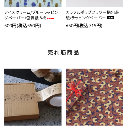
アイスクリーム/ブルーラッピン
カラフルポップフラワー柄包装
グペーパー/包装紙 5枚
紙/ラッピングペーパー
500円(税込550円)
650円(税込715円)
売れ筋商品
favorite
favorite