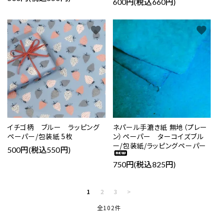
600円(税込660円)
favorite
favorite
イチゴ柄 ブルー ラッピング
ネパール手漉き紙 無地（プレー
ペーパー/包装紙 5枚
ン）ペーパー ターコイズブル
ー/包装紙/ラッピングペーパー
500円(税込550円)
750円(税込825円)
1
2
3
>
全102件