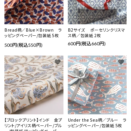
Bread柄／Blue×Brown ラ
B2サイズ ポーセリンクリスマ
ッピングペーパー/包装紙 5枚
ス柄／包装紙 2枚
600円(税込660円)
500円(税込550円)
favorite
favorite
【ブロックプリント】インド 金プ
Under the Sea柄／ブルー ラ
リント/アイリス柄ペーパー/ブル
ッピングペーパー/包装紙 5枚