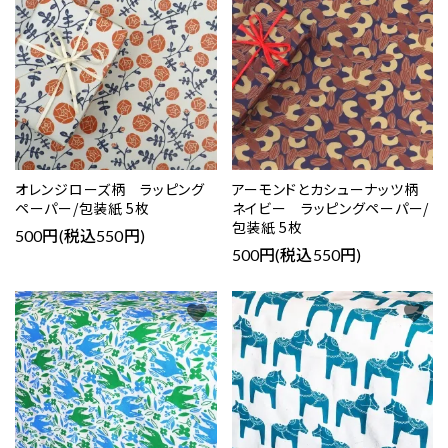
オレンジローズ柄 ラッピング
アーモンドとカシューナッツ柄
ペーパー/包装紙 5枚
ネイビー ラッピングペーパー/
包装紙 5枚
500円(税込550円)
500円(税込550円)
favorite
favorite