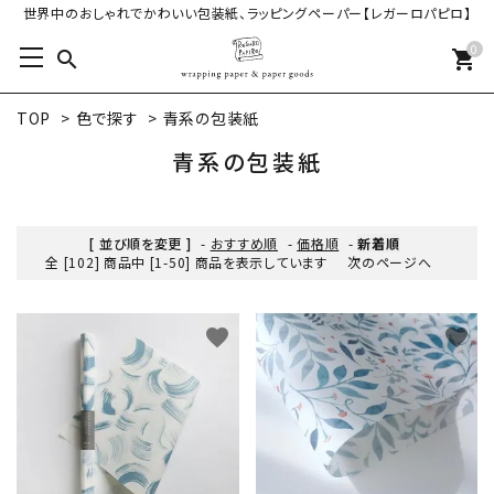
世界中のおしゃれでかわいい包装紙、ラッピングペーパー【レガーロパピロ】
0
search
shopping_cart
TOP
>
色で探す
>
青系の包装紙
青系の包装紙
[ 並び順を変更 ]
-
おすすめ順
-
価格順
-
新着順
全 [102] 商品中 [1-50] 商品を表示しています
次のページへ
favorite
favorite