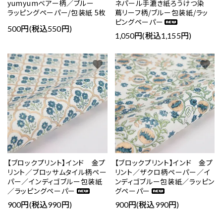
yumyumベアー柄／ブルー
ネパール手漉き紙ろうけつ染
ラッピングペーパー/包装紙 5枚
蔦リーフ柄/ブルー包装紙/ラッ
ピングペーパー
500円(税込550円)
1,050円(税込1,155円)
favorite
favorite
【ブロックプリント】インド 金プ
【ブロックプリント】インド 金プ
リント／ブロッサムタイル柄ペー
リント／ザクロ柄ペーパー／イ
パー／インディゴブルー包装紙
ンディゴブルー包装紙／ラッピン
／ラッピングペーパー
グペーパー
900円(税込990円)
900円(税込990円)