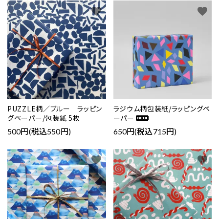
favorite
favorite
PUZZLE柄／ブルー ラッピン
ラジウム柄包装紙/ラッピングペ
グペーパー/包装紙 5枚
ーパー
500円(税込550円)
650円(税込715円)
favorite
favorite