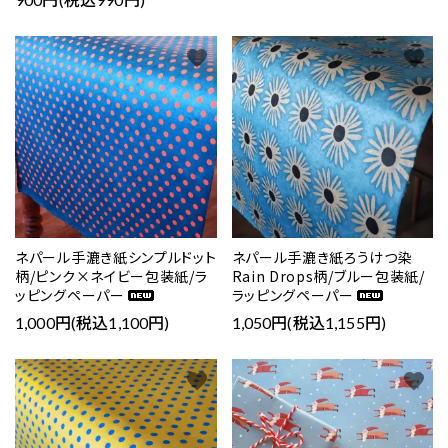
favorite
favorite
ネパール手漉き紙シンプルドット
ネパール手漉き紙ろうけつ染
柄/ピンク×ネイビー包装紙/ラ
Rain Drops柄/ブルー包装紙/
ッピングペーパー
ラッピングペーパー
1,000円(税込1,100円)
1,050円(税込1,155円)
favorite
favorite