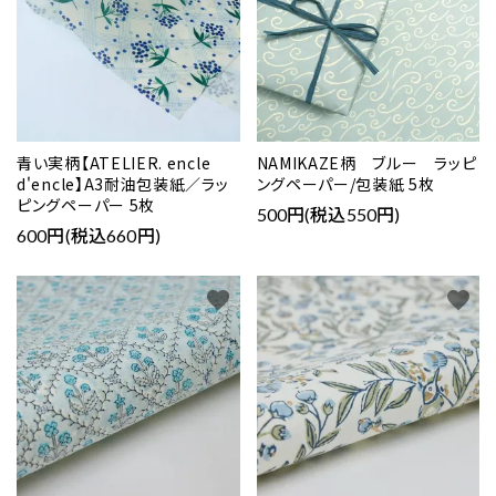
青い実柄【ATELIER. encle
NAMIKAZE柄 ブルー ラッピ
d'encle】A3耐油包装紙／ラッ
ングペーパー/包装紙 5枚
ピングペーパー 5枚
500円(税込550円)
600円(税込660円)
favorite
favorite