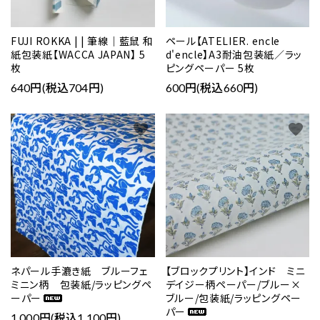
FUJI ROKKA | | 筆線｜藍鼠 和
ペール【ATELIER. encle
紙包装紙【WACCA JAPAN】 5
d'encle】A3耐油包装紙／ラッ
枚
ピングペーパー 5枚
640円(税込704円)
600円(税込660円)
favorite
favorite
ネパール手漉き紙 ブルーフェ
【ブロックプリント】インド ミニ
ミニン柄 包装紙/ラッピングペ
デイジー柄ペーパー/ブルー×
ーパー
ブルー/包装紙/ラッピングペー
パー
1,000円(税込1,100円)