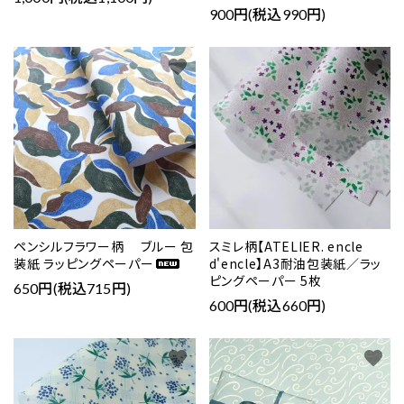
900円(税込990円)
favorite
favorite
ペンシルフラワー柄 ブルー 包
スミレ柄【ATELIER. encle
装紙 ラッピングペーパー
d'encle】A3耐油包装紙／ラッ
ピングペーパー 5枚
650円(税込715円)
600円(税込660円)
favorite
favorite