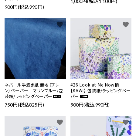
1,000円(税込1,100円)
900円(税込990円)
favorite
favorite
検索する
ネパール手漉き紙 無地（プレー
#26 Look at Me Now柄
ン）ペーパー マリンブルー/包
【KAWI】 包装紙/ラッピングペー
装紙/ラッピングペーパー
パー
750円(税込825円)
900円(税込990円)
favorite
favorite