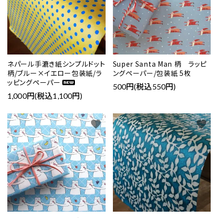
ネパール手漉き紙シンプルドット
Super Santa Man 柄 ラッピ
柄/ブルー×イエロー包装紙/ラ
ングペーパー/包装紙 5枚
ッピングペーパー
500円(税込550円)
1,000円(税込1,100円)
favorite
favorite