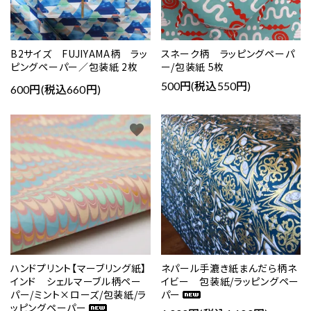
B2サイズ FUJIYAMA柄 ラッ
スネーク柄 ラッピングペーパ
ピングペーパー／包装紙 2枚
ー/包装紙 5枚
500円(税込550円)
600円(税込660円)
favorite
favorite
close
キーワード
ハンドプリント【マーブリング紙】
ネパール手漉き紙まんだら柄ネ
インド シェルマーブル柄ペー
イビー 包装紙/ラッピングペー
パー/ミント×ローズ/包装紙/ラ
パー
ッピングペーパー
カテゴリー