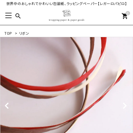
世界中のおしゃれでかわいい包装紙、ラッピングペーパー【レガーロパピロ】
0
search
shopping_cart
TOP
>
リボン