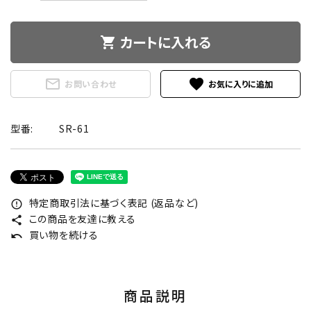
カートに入れる
shopping_cart
mail_outline
favorite
お問い合わせ
型番:
SR-61
特定商取引法に基づく表記 (返品など)
error_outline
この商品を友達に教える
share
買い物を続ける
undo
商品説明