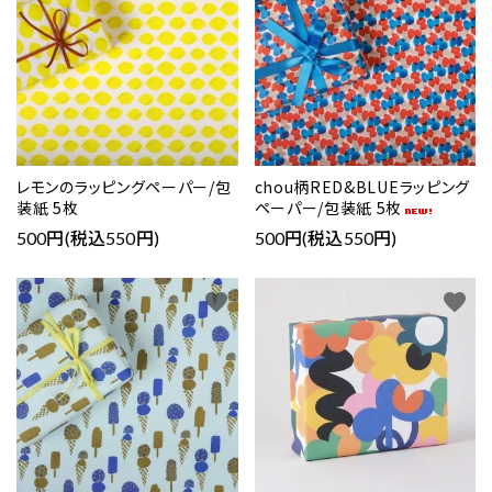
レモンのラッピングペーパー/包
chou柄RED&BLUEラッピング
装紙 5枚
ペーパー/包装紙 5枚
500円(税込550円)
500円(税込550円)
favorite
favorite