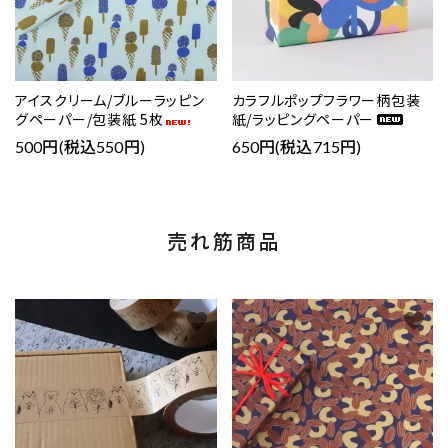
アイスクリーム/ブルーラッピン
カラフルポップフラワー柄包装
グペーパー/包装紙 5枚
紙/ラッピングペーパー
500円(税込550円)
650円(税込715円)
売れ筋商品
favorite
favorite