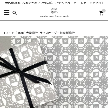
世界中のおしゃれでかわいい包装紙、ラッピングペーパー【レガーロパピロ】
0
search
shopping_cart
TOP
>
【BtoB】大量発注・サイズオーダー包装紙発注