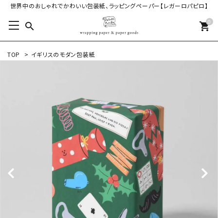
世界中のおしゃれでかわいい包装紙、ラッピングペーパー【レガーロパピロ】
0
search
shopping_cart
TOP
>
イギリスのモダン包装紙