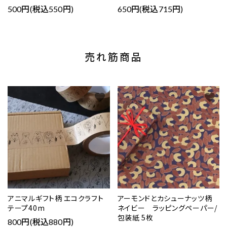
500円(税込550円)
650円(税込715円)
売れ筋商品
favorite
favorite
アニマルギフト柄 エコクラフト
アーモンドとカシューナッツ柄
テープ40m
ネイビー ラッピングペーパー/
包装紙 5枚
800円(税込880円)