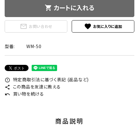
カートに入れる
shopping_cart
mail_outline
favorite
お問い合わせ
型番:
WM-50
特定商取引法に基づく表記 (返品など)
error_outline
この商品を友達に教える
share
買い物を続ける
undo
商品説明