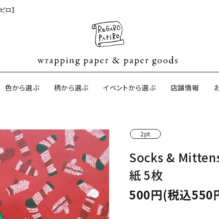
ピロ】
色から選ぶ
柄から選ぶ
イベントから選ぶ
店舗情報
2pt
ジナル包装紙
和紙の包装紙(CAGWA paper)
【BtoB】店
Socks & Mi
サイズオーダ
紙 5枚
ントコットン
イギリスのモダン包装紙
イギリスの両
500円(税込550
ーパー
日本のペーパーブランド
ラッピング用