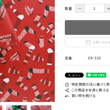
数量
－
mail_outline
お問い合わ
型番:
OP-320
特定商取引法に基づく表記
error_outline
この商品を友達に教える
share
買い物を続ける
undo