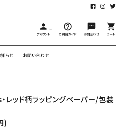
person
help_outline
sms
shopping_cart
アカウント
ご利用ガイド
お問合わせ
カート
お知らせ
お問い合わせ
舗様向大ロット
オリジナル紙雑貨
ttens・レッド柄ラッピングペーパー/包装
ー受注生産
面包装紙
アメリカのクリエイター包装紙
円)
リボン・紐
アウトレットセール