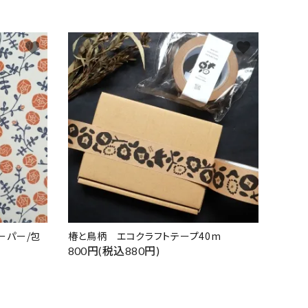
favorite
favorite
ーパー/包
椿と鳥柄 エコクラフトテープ40m
800円(税込880円)