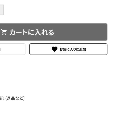
＋
カートに入れる
shopping_cart
favorite
せ
 (返品など)