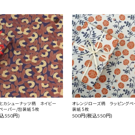
favorite
ドとカシューナッツ柄 ネイビー
オレンジローズ柄 ラッピングペ
ペーパー/包装紙 5枚
装紙 5枚
込550円)
500円(税込550円)