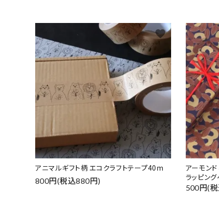
favorite
アニマルギフト柄 エコクラフトテープ40m
アーモン
ラッピング
800円(税込880円)
500円(税