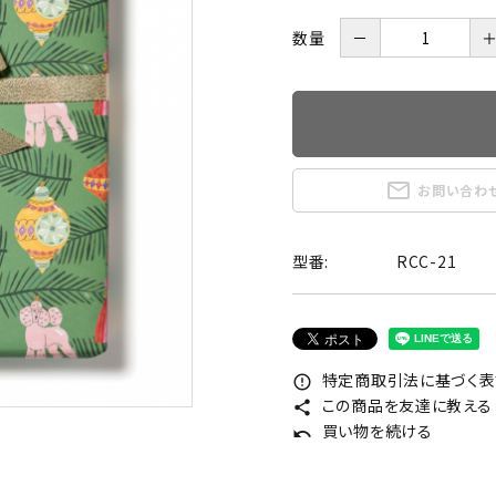
数量
－
mail_outline
お問い合わ
型番:
RCC-21
特定商取引法に基づく表記
error_outline
この商品を友達に教える
share
買い物を続ける
undo