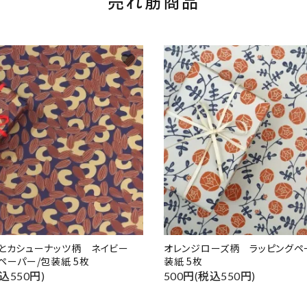
売れ筋商品
favorite
ドとカシューナッツ柄 ネイビー
オレンジローズ柄 ラッピングペ
ペーパー/包装紙 5枚
装紙 5枚
込550円)
500円(税込550円)