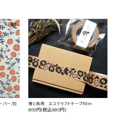
favorite
favorite
ーパー/包
椿と鳥柄 エコクラフトテープ40m
800円(税込880円)