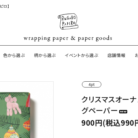
ピロ】
色から選ぶ
柄から選ぶ
イベントから選ぶ
店舗情報
4pt
ジナル包装紙
和紙の包装紙(CAGWA paper)
【BtoB】店
クリスマスオーナ
サイズオーダ
グペーパー
ントコットン
イギリスのモダン包装紙
イギリスの両
900円(税込990
ーパー
日本のペーパーブランド
ラッピング用