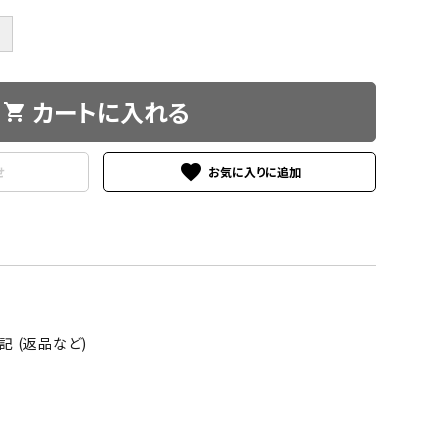
＋
カートに入れる
shopping_cart
favorite
せ
 (返品など)