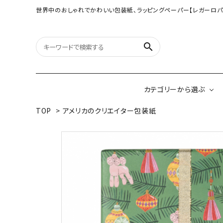
世界中のおしゃれでかわいい包装紙、ラッピングペーパー【レガーロパ
search
カテゴリーから選ぶ
TOP
>
アメリカのクリエイター包装紙
オリジナル包装紙
【大判サイズ】オリ
（A3相当サイズ）
ネパールの手漉き包装紙
インドのハンドプリ
ペーパー
ボタニカルダブルサイド包装紙
韓国のデザインペ