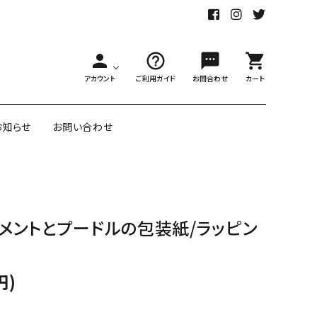
person
help_outline
sms
shopping_cart
アカウント
ご利用ガイド
お問合わせ
カート
お知らせ
お問い合わせ
舗様向大ロット
オリジナル紙雑貨
メントとプードルの包装紙/ラッピン
ー受注生産
面包装紙
アメリカのクリエイター包装紙
円)
リボン・紐
アウトレットセール