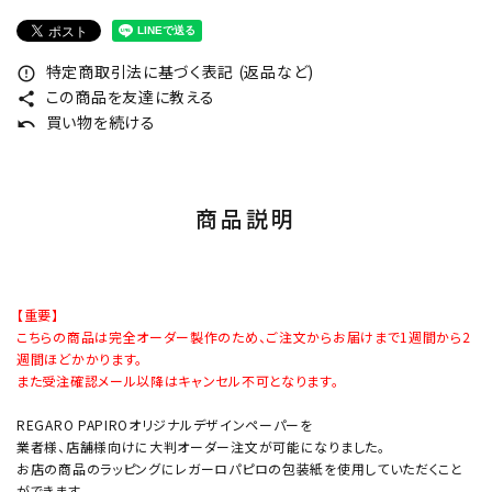
特定商取引法に基づく表記 (返品など)
error_outline
この商品を友達に教える
share
買い物を続ける
undo
商品説明
【重要】
こちらの商品は完全オーダー製作のため、ご注文からお届けまで1週間から2
週間ほどかかります。
また受注確認メール以降はキャンセル不可となります。
REGARO PAPIROオリジナルデザインペーパーを
業者様、店舗様向けに大判オーダー注文が可能になりました。
お店の商品のラッピングにレガーロパピロの包装紙を使用していただくこと
ができます。