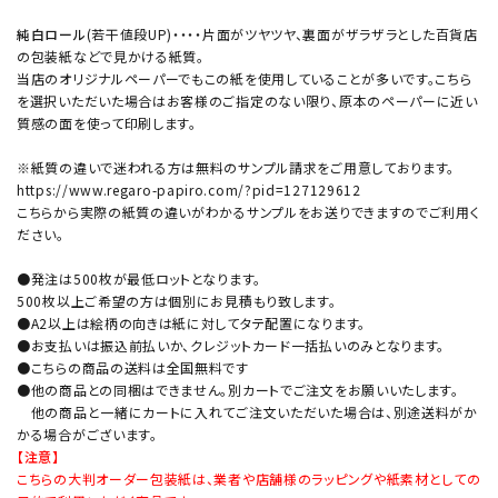
純白ロール
(若干値段UP)・・・・片面がツヤツヤ、裏面がザラザラとした百貨店
の包装紙などで見かける紙質。
当店のオリジナルペーパーでもこの紙を使用していることが多いです。こちら
を選択いただいた場合はお客様のご指定のない限り、原本のペーパーに近い
質感の面を使って印刷します。
※紙質の違いで迷われる方は無料のサンプル請求をご用意しております。
https://www.regaro-papiro.com/?pid=127129612
こちらから実際の紙質の違いがわかるサンプルをお送りできますのでご利用く
ださい。
●発注は500枚が最低ロットとなります。
500枚以上ご希望の方は個別にお見積もり致します。
●A2以上は絵柄の向きは紙に対してタテ配置になります。
●お支払いは振込前払いか、クレジットカード一括払いのみとなります。
●こちらの商品の送料は全国無料です
●他の商品との同梱はできません。別カートでご注文をお願いいたします。
他の商品と一緒にカートに入れてご注文いただいた場合は、別途送料がか
かる場合がございます。
【注意】
こちらの大判オーダー包装紙は、業者や店舗様のラッピングや紙素材としての