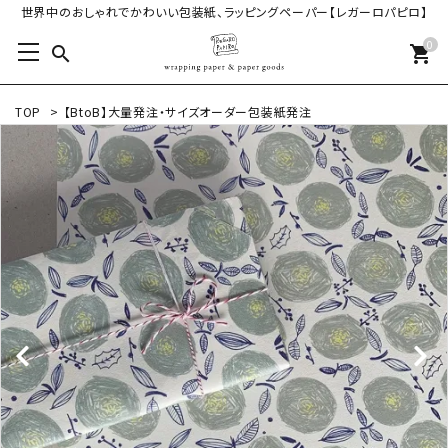
世界中のおしゃれでかわいい包装紙、ラッピングペーパー【レガーロパピロ】
0
search
shopping_cart
TOP
>
【BtoB】大量発注・サイズオーダー包装紙発注