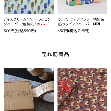
アイスクリーム/ブルーラッピン
カラフルポップフラワー柄包装
グペーパー/包装紙 5枚
紙/ラッピングペーパー
500円(税込550円)
650円(税込715円)
売れ筋商品
favorite
favorite