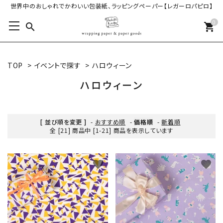
世界中のおしゃれでかわいい包装紙、ラッピングペーパー【レガーロパピロ】
0
search
shopping_cart
TOP
>
イベントで探す
>
ハロウィーン
ハロウィーン
[ 並び順を変更 ]
-
おすすめ順
-
価格順
-
新着順
全 [21] 商品中 [1-21] 商品を表示しています
favorite
favorite