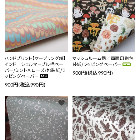
検索する
ハンドプリント【マーブリング紙】
マッシュルーム柄／両面印刷包
インド シェルマーブル柄ペー
装紙/ラッピングペーパー
パー/ミント×ローズ/包装紙/ラ
900円(税込990円)
ッピングペーパー
900円(税込990円)
favorite
favorite