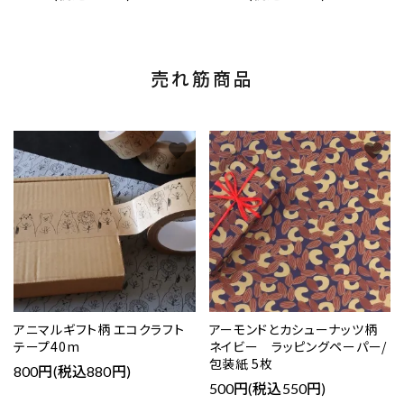
売れ筋商品
favorite
favorite
アニマルギフト柄 エコクラフト
アーモンドとカシューナッツ柄
テープ40m
ネイビー ラッピングペーパー/
包装紙 5枚
800円(税込880円)
500円(税込550円)