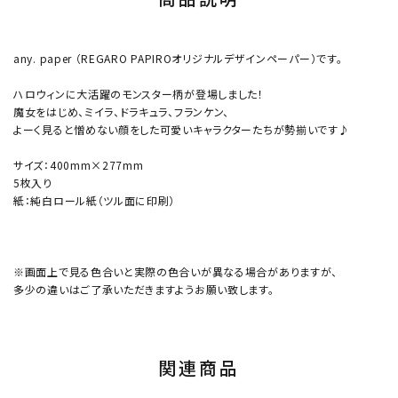
any. paper （REGARO PAPIROオリジナルデザインペーパー）です。
ハロウィンに大活躍のモンスター柄が登場しました！
魔女をはじめ、ミイラ、ドラキュラ、フランケン、
よーく見ると憎めない顔をした可愛いキャラクターたちが勢揃いです♪
サイズ：400mm×277mm
5枚入り
紙：純白ロール紙（ツル面に印刷）
※画面上で見る色合いと実際の色合いが異なる場合がありますが、
多少の違いはご了承いただきますようお願い致します。
関連商品