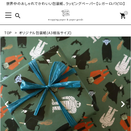
世界中のおしゃれでかわいい包装紙、ラッピングペーパー【レガーロパピロ】
0
search
shopping_cart
TOP
>
オリジナル包装紙(A3相当サイズ)