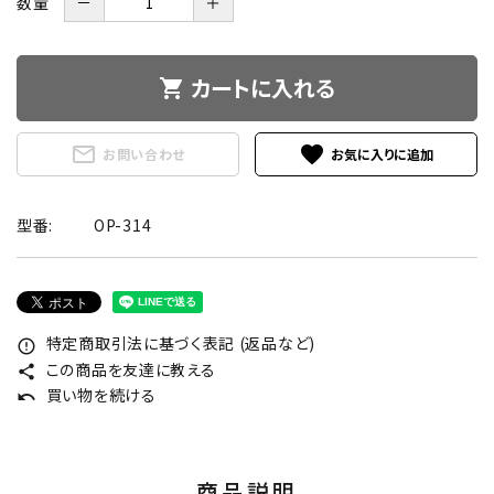
数量
－
＋
カートに入れる
shopping_cart
mail_outline
favorite
お問い合わせ
型番:
OP-314
特定商取引法に基づく表記 (返品など)
error_outline
この商品を友達に教える
share
買い物を続ける
undo
商品説明