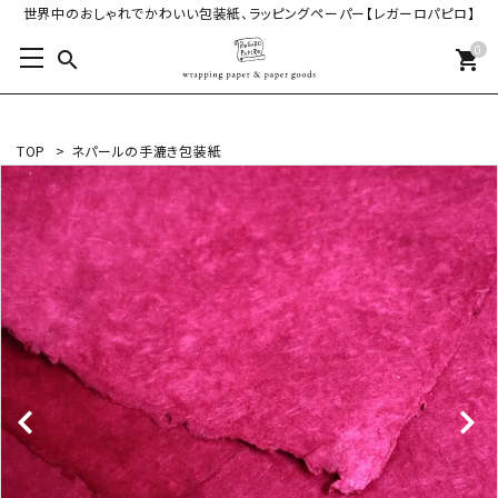
世界中のおしゃれでかわいい包装紙、ラッピングペーパー【レガーロパピロ】
0
search
shopping_cart
TOP
>
ネパールの手漉き包装紙