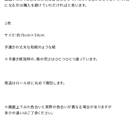
になる方は購入を避けていただければと思います。
１枚
サイズ：約76cm×50cm
手漉きの丈夫な和紙のような紙
※手漉き紙独特の、端の荒さはひとつひとつ違っています。
発送はロール状に丸めて梱包します。
※画面上でみた色合いと実際の色合いが異なる場合がありますが
多少の違いはご了承ください。