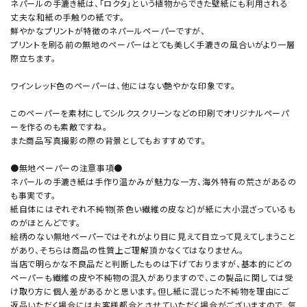
ネパールの手漉き紙は、「ロクタ」という植物からできた壁紙にも利用される
丈夫な和紙の手触りの紙です。
鮮やかなプリントが特徴のネパールペーパーですが、
プリントを刷る前の無地のペーパーはとても美しく手漉きの風合いがより一層
際立ちます。
ワインレッド色のペーパーは、他にはない艶やかな印象です。
このペーパーを素材にしてシルクスクリーンなどの印刷でオリジナルペーパ
ーを作るのも素敵ですね。
また商品写真撮影の際の背景としてもおすすめです。
●無地ペーパーの注意事項●
ネパールの手漉き紙は手作り温かみが魅力な一方、海外特有の荒さがあるの
も事実です。
紙自体にはぞれぞれ不純物(茶色い繊維の皮など)が紙に大小混ざっているも
のがほとんどです。
絵柄のない無地ペーパーではそれがより目に見えて目立って見えてしまうこと
があり、そちらは商品の性質上ご理解頂かなくてはなりません。
当店で明らかな不良品だと判断したものは下げておりますが、基本的にどの
ペーパーも繊維の皮や不純物の混入がありますので、この製品に関しては受
け取り方に個人差があるかと思います。但し紙に混じった不純物を理由にご
返品いただく場合にはお客様都合とさせていただく場合がございますので、気