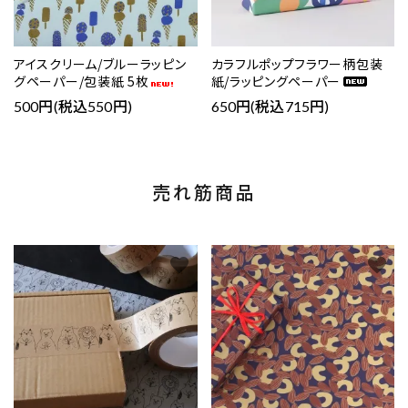
アイスクリーム/ブルーラッピン
カラフルポップフラワー柄包装
グペーパー/包装紙 5枚
紙/ラッピングペーパー
500円(税込550円)
650円(税込715円)
売れ筋商品
favorite
favorite