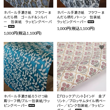
ネパール手漉き紙 フラワーま
ネパール手漉き紙 フラワーま
んだら柄 ゴールド＆シルバ
んだら柄モノトーン 包装紙
ー 包装紙 ラッピングペーパ
ラッピングペーパー
ー
1,000円(税込1,100円)
1,000円(税込1,100円)
favorite
favorite
ネパール手漉き紙ろうけつ染
【ブロックプリント】インド 金プ
蔦リーフ柄/ブルー包装紙/ラッ
リント／ブロッサムタイル柄ペー
ピングペーパー
パー／ピンク包装紙／ラッピン