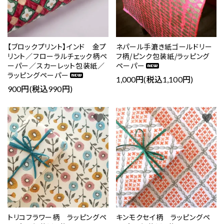
【ブロックプリント】インド 金プ
ネパール手漉き紙ゴールドリー
リント／フローラルチェック柄ペ
フ柄/ピンク包装紙/ラッピング
ーパー／スカーレット包装紙／
ペーパー
ラッピングペーパー
1,000円(税込1,100円)
900円(税込990円)
favorite
favorite
トリコフラワー柄 ラッピングペ
キンモクセイ柄 ラッピングペ