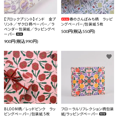
【ブロックプリント】インド 金プ
春のさんぽみち柄 ラッピ
リント／ザクロ柄ペーパー／ラ
ングペーパー/包装紙 5枚
ベンダー包装紙／ラッピングペ
500円(税込550円)
ーパー
900円(税込990円)
favorite
favorite
BLOOM柄／レッドピンク ラッ
フローラルリフレクション柄包装
ピングペーパー/包装紙 5枚
紙/ラッピングペーパー