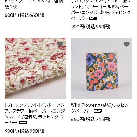
B2サイズ モミの木柄／包装
【ブロックプリント】インド 金プ
紙 2枚
リント／マリーゴールド柄ペー
パー/エンジ/包装紙/ラッピング
600円(税込660円)
ペーパー
900円(税込990円)
favorite
favorite
【ブロックプリント】インド アジ
Wild Flower 包装紙/ラッピン
アンフラワー柄ペーパー/エンジ
グペーパー
×カーキ/包装紙/ラッピングペ
650円(税込715円)
ーパー
900円(税込990円)