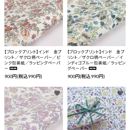
【ブロックプリント】インド 金プ
【ブロックプリント】インド 金プ
リント／ザクロ柄ペーパー／ピ
リント／ザクロ柄ペーパー／イ
ンク包装紙／ラッピングペーパ
ンディゴブルー包装紙／ラッピン
ー
グペーパー
900円(税込990円)
900円(税込990円)
favorite
favorite