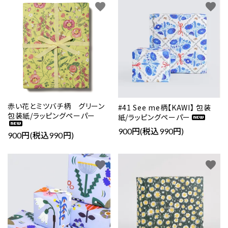
favorite
favorite
赤い花とミツバチ柄 グリーン
#41 See me柄【KAWI】 包装
包装紙/ラッピングペーパー
紙/ラッピングペーパー
900円(税込990円)
900円(税込990円)
favorite
favorite