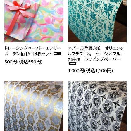
トレーシングペーパー エアリー
ネパール手漉き紙 オリエンタ
ガーデン柄 [A3]4枚セット
ルフラワー柄 セージ×ブルー
包装紙 ラッピングペーパー
500円(税込550円)
1,000円(税込1,100円)
favorite
favorite