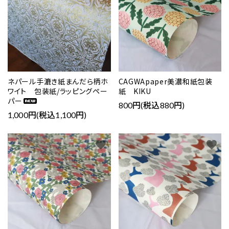
ネパール手漉き紙まんだら柄ホ
CAGWApaper美濃和紙包装
ワイト 包装紙/ラッピングペー
紙 KIKU
パー
800円(税込880円)
1,000円(税込1,100円)
favorite
favorite
close
キーワード