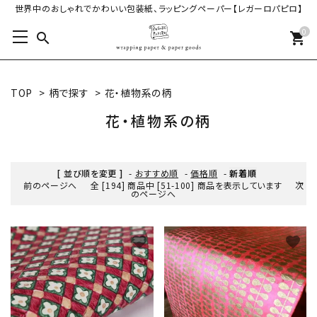
世界中のおしゃれでかわいい包装紙、ラッピングペーパー【レガーロパピロ】
0
search
shopping_cart
TOP
>
柄で探す
>
花・植物系の柄
花・植物系の柄
[ 並び順を変更 ]
-
おすすめ順
-
価格順
-
新着順
前のページへ
全 [194] 商品中 [51-100] 商品を表示しています
次
のページへ
favorite
favorite