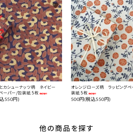
favorite
ドとカシューナッツ柄 ネイビー
オレンジローズ柄 ラッピングペ
ペーパー/包装紙 5枚
装紙 5枚
込550円)
500円(税込550円)
他の商品を探す