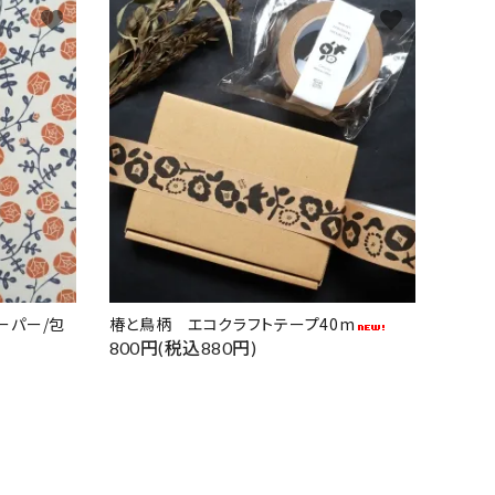
favorite
favorite
ーパー/包
椿と鳥柄 エコクラフトテープ40m
800円(税込880円)