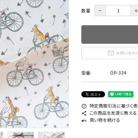
数量
－
mail_outline
お問い合わ
型番:
OP-334
特定商取引法に基づく表記
error_outline
この商品を友達に教える
share
買い物を続ける
undo