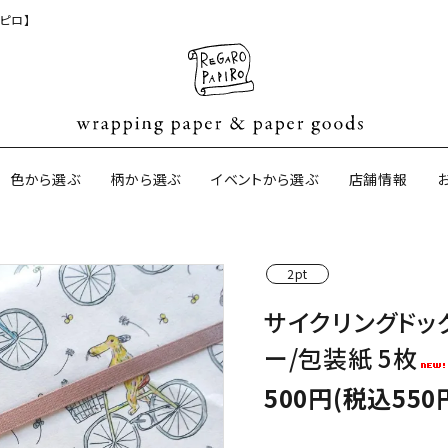
ピロ】
色から選ぶ
柄から選ぶ
イベントから選ぶ
店舗情報
2pt
ジナル包装紙
和紙の包装紙(CAGWA paper)
【BtoB】店
サイクリングドッ
サイズオーダ
ー/包装紙 5枚
ントコットン
イギリスのモダン包装紙
イギリスの両
500円(税込550
ーパー
日本のペーパーブランド
ラッピング用