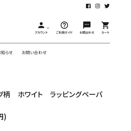
person
help_outline
sms
shopping_cart
アカウント
ご利用ガイド
お問合わせ
カート
お知らせ
お問い合わせ
舗様向大ロット
オリジナル紙雑貨
グ柄 ホワイト ラッピングペーパ
ー受注生産
面包装紙
アメリカのクリエイター包装紙
円)
リボン・紐
アウトレットセール