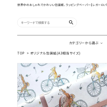
世界中のおしゃれでかわいい包装紙、ラッピングペーパー【レガーロパ
search
カテゴリーから選ぶ
TOP
>
オリジナル包装紙(A3相当サイズ)
オリジナル包装紙
【大判サイズ】オリ
（A3相当サイズ）
ネパールの手漉き包装紙
インドのハンドプリ
ペーパー
ボタニカルダブルサイド包装紙
韓国のデザインペ