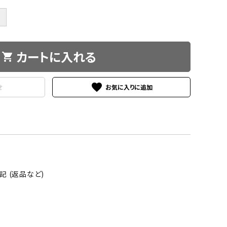
＋
カートに入れる
shopping_cart
favorite
せ
 (返品など)