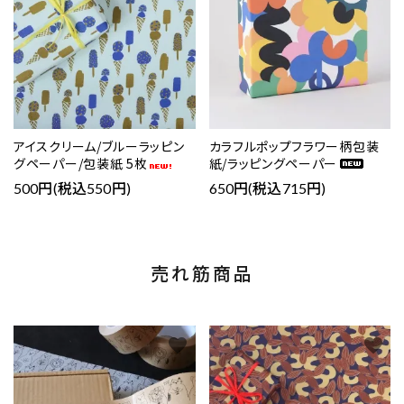
アイスクリーム/ブルーラッピン
カラフルポップフラワー柄包装
グペーパー/包装紙 5枚
紙/ラッピングペーパー
500円(税込550円)
650円(税込715円)
売れ筋商品
favorite
favorite