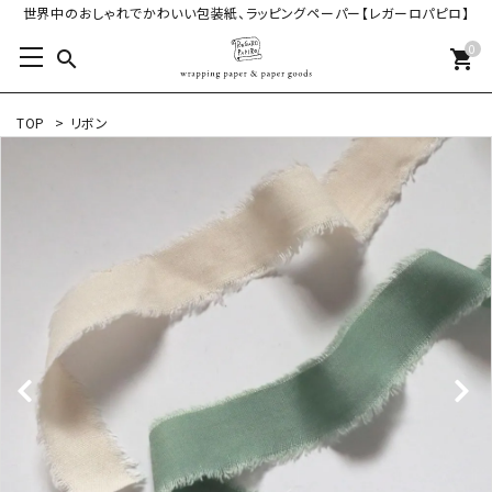
世界中のおしゃれでかわいい包装紙、ラッピングペーパー【レガーロパピロ】
0
search
shopping_cart
TOP
>
リボン