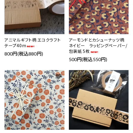
アニマルギフト柄 エコクラフト
アーモンドとカシューナッツ柄
テープ40m
ネイビー ラッピングペーパー/
包装紙 5枚
800円(税込880円)
500円(税込550円)
favorite
favorite