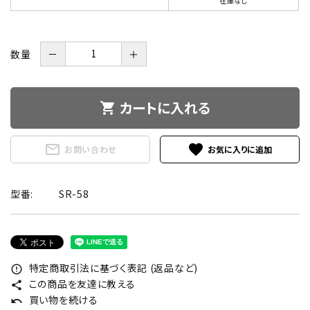
在庫なし
数量
－
＋
カートに入れる
shopping_cart
mail_outline
favorite
お問い合わせ
型番:
SR-58
特定商取引法に基づく表記 (返品など)
error_outline
この商品を友達に教える
share
買い物を続ける
undo