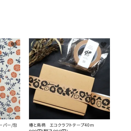
favorite
favorite
ーパー/包
椿と鳥柄 エコクラフトテープ40m