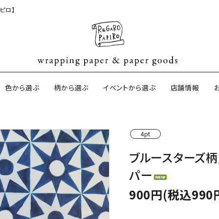
ピロ】
色から選ぶ
柄から選ぶ
イベントから選ぶ
店舗情報
4pt
ジナル包装紙
和紙の包装紙(CAGWA paper)
【BtoB】店
ブルースターズ柄
サイズオーダ
パー
ントコットン
イギリスのモダン包装紙
イギリスの両
900円(税込990
ーパー
日本のペーパーブランド
ラッピング用