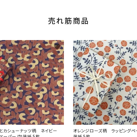
売れ筋商品
favorite
ドとカシューナッツ柄 ネイビー
オレンジローズ柄 ラッピングペ
ペーパー/包装紙 5枚
装紙 5枚