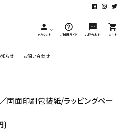
person
help_outline
sms
shopping_cart
アカウント
ご利用ガイド
お問合わせ
カート
お知らせ
お問い合わせ
舗様向大ロット
オリジナル紙雑貨
／両面印刷包装紙/ラッピングペー
ー受注生産
面包装紙
アメリカのクリエイター包装紙
円)
リボン・紐
アウトレットセール