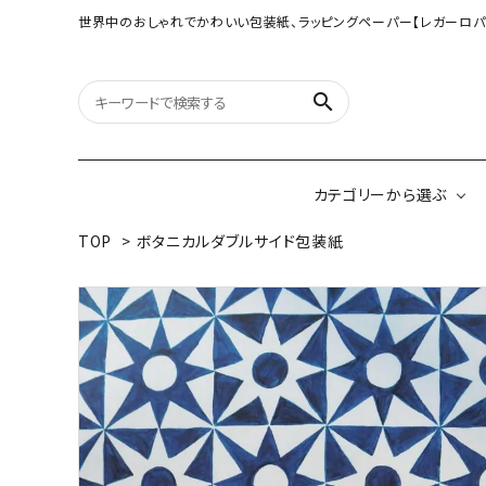
世界中のおしゃれでかわいい包装紙、ラッピングペーパー【レガーロパ
search
カテゴリーから選ぶ
TOP
>
ボタニカルダブルサイド包装紙
オリジナル包装紙
【大判サイズ】オリ
（A3相当サイズ）
ネパールの手漉き包装紙
インドのハンドプリ
ペーパー
ボタニカルダブルサイド包装紙
韓国のデザインペ