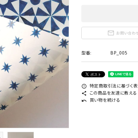
mail_outline
お問い合わ
型番:
BP_005
特定商取引法に基づく表記
error_outline
この商品を友達に教える
share
買い物を続ける
undo