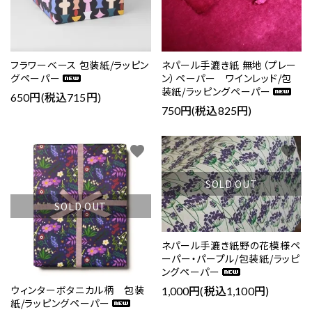
フラワーベース 包装紙/ラッピン
ネパール手漉き紙 無地（プレー
グペーパー
ン）ペーパー ワインレッド/包
装紙/ラッピングペーパー
650円(税込715円)
750円(税込825円)
favorite
favorite
SOLD OUT
SOLD OUT
ネパール手漉き紙野の花模様ペ
ーパー・パープル/包装紙/ラッピ
ングペーパー
ウィンターボタニカル柄 包装
1,000円(税込1,100円)
紙/ラッピングペーパー