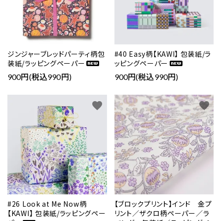
ジンジャーブレッドパーティ柄包
#40 Easy柄【KAWI】 包装紙/ラ
装紙/ラッピングペーパー
ッピングペーパー
900円(税込990円)
900円(税込990円)
favorite
favorite
close
#26 Look at Me Now柄
【ブロックプリント】インド 金プ
キーワード
【KAWI】 包装紙/ラッピングペー
リント／ザクロ柄ペーパー／ラ