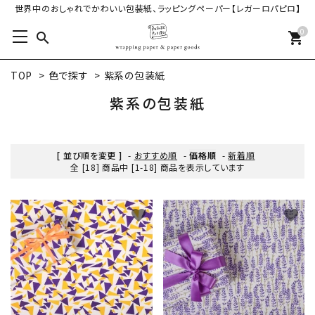
世界中のおしゃれでかわいい包装紙、ラッピングペーパー【レガーロパピロ】
0
search
shopping_cart
TOP
>
色で探す
>
紫系の包装紙
紫系の包装紙
[ 並び順を変更 ]
-
おすすめ順
-
価格順
-
新着順
全 [18] 商品中 [1-18] 商品を表示しています
favorite
favorite