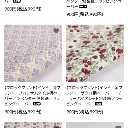
パー
ベンダー包装紙／ラッピングペ
ーパー
900円(税込990円)
900円(税込990円)
カテゴリー
favorite
favorite
検索する
【ブロックプリント】インド 金プ
【ブロックプリント】インド 金プ
リント／ブロッサムタイル柄ペー
リント／ザクロ柄ペーパー／チ
パー／ラベンダー包装紙／ラッ
ェリーバイオレット包装紙／ラッ
ピングペーパー
ピングペーパー
900円(税込990円)
900円(税込990円)