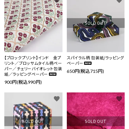
favorite
favorite
SOLD OUT
【ブロックプリント】インド 金プ
スパイラル柄 包装紙/ラッピング
リント／ブロッサムタイル柄ペー
ペーパー
パー／チェリーバイオレット包装
650円(税込715円)
紙／ラッピングペーパー
900円(税込990円)
favorite
favorite
SOLD OUT
SOLD OUT