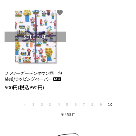
favorite
SOLD OUT
フラワーガーデンタウン柄 包
装紙/ラッピングペーパー
900円(税込990円)
<
1
2
3
4
5
6
7
8
9
10
全455件