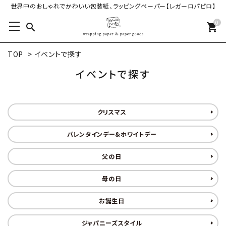
世界中のおしゃれでかわいい包装紙、ラッピングペーパー【レガーロパピロ】
0
search
shopping_cart
TOP
>
イベントで探す
イベントで探す
クリスマス
バレンタインデー&ホワイトデー
父の日
母の日
お誕生日
ジャパニーズスタイル