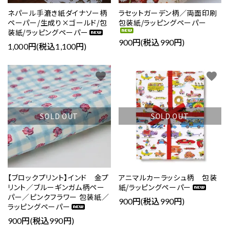
ネパール手漉き紙ダイナソー柄
ラセットガーデン柄／両面印刷
ペーパー/生成り×ゴールド/包
包装紙/ラッピングペーパー
close
装紙/ラッピングペーパー
900円(税込990円)
1,000円(税込1,100円)
キーワード
favorite
favorite
カテゴリー
SOLD OUT
SOLD OUT
検索する
【ブロックプリント】インド 金プ
アニマルカーラッシュ柄 包装
リント／ブルーギンガム柄ペー
紙/ラッピングペーパー
パー／ピンクフラワー 包装紙／
900円(税込990円)
ラッピングペーパー
900円(税込990円)