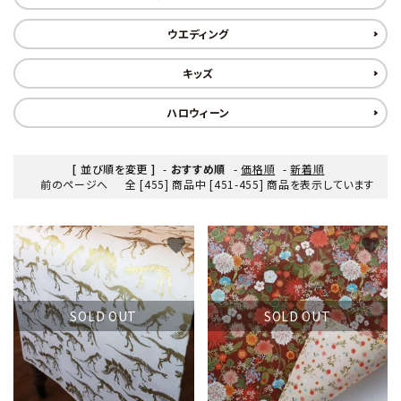
ウエディング
キッズ
ハロウィーン
[ 並び順を変更 ]
-
おすすめ順
-
価格順
-
新着順
前のページへ
全 [455] 商品中 [451-455] 商品を表示しています
favorite
favorite
SOLD OUT
SOLD OUT