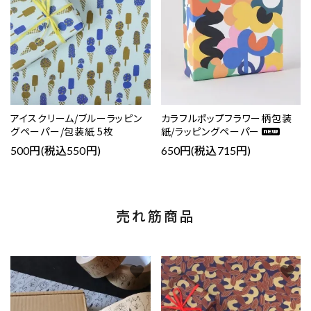
アイスクリーム/ブルーラッピン
カラフルポップフラワー柄包装
グペーパー/包装紙 5枚
紙/ラッピングペーパー
500円(税込550円)
650円(税込715円)
売れ筋商品
favorite
favorite