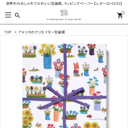
世界中のおしゃれでかわいい包装紙、ラッピングペーパー【レガーロパピロ】
0
search
shopping_cart
TOP
>
アメリカのクリエイター包装紙