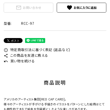
mail_outline
favorite
お問い合わせ
型番:
RCC-97
特定商取引法に基づく表記 (返品など)
error_outline
この商品を友達に教える
share
買い物を続ける
undo
商品説明
アメリカのアーティスト集団[RED CAP CARD]。
様々のアーティストが手がける手描きのイラストをパターンにした絵柄はとて
も個性的でまるで絵本を包装紙にしたような楽しさがあります。