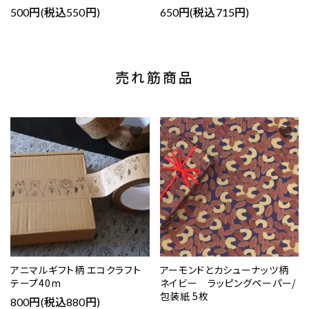
500円(税込550円)
650円(税込715円)
売れ筋商品
favorite
favorite
アニマルギフト柄 エコクラフト
アーモンドとカシューナッツ柄
テープ40m
ネイビー ラッピングペーパー/
包装紙 5枚
800円(税込880円)