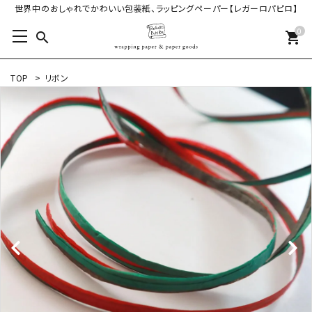
世界中のおしゃれでかわいい包装紙、ラッピングペーパー【レガーロパピロ】
0
search
shopping_cart
TOP
>
リボン