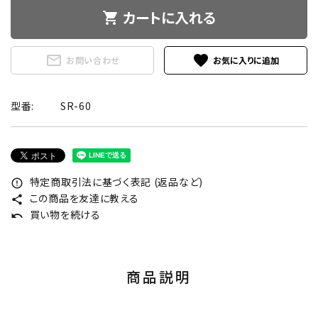
カートに入れる
shopping_cart
mail_outline
favorite
お問い合わせ
型番:
SR-60
特定商取引法に基づく表記 (返品など)
error_outline
この商品を友達に教える
share
買い物を続ける
undo
商品説明