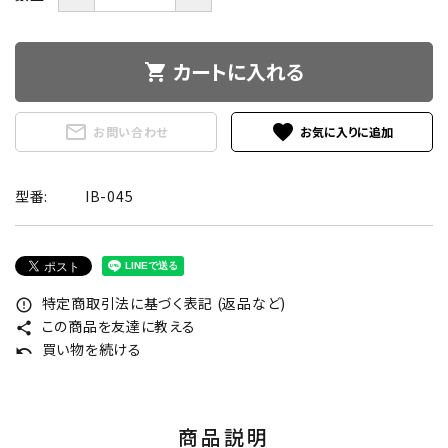
カートに入れる
shopping_cart
mail_outline
favorite
お問い合わせ
型番:
IB-045
特定商取引法に基づく表記 (返品など)
error_outline
この商品を友達に教える
share
買い物を続ける
undo
商品説明