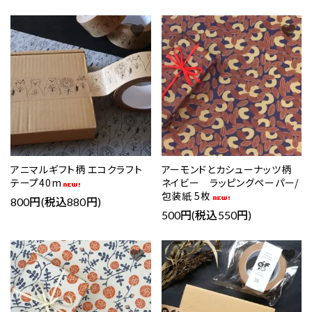
favorite
favorite
アニマルギフト柄 エコクラフト
アーモンドとカシューナッツ柄
テープ40m
ネイビー ラッピングペーパー/
包装紙 5枚
800円(税込880円)
500円(税込550円)
favorite
favorite