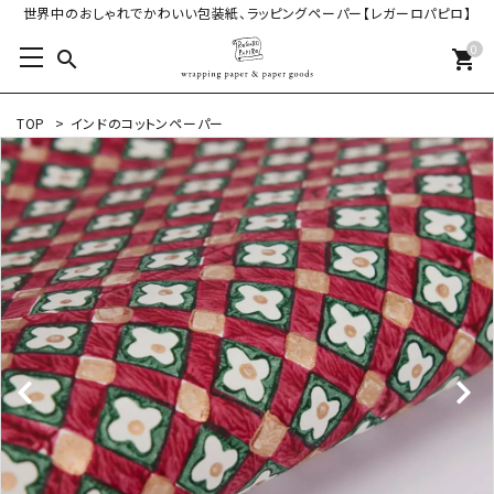
世界中のおしゃれでかわいい包装紙、ラッピングペーパー【レガーロパピロ】
0
search
shopping_cart
TOP
>
インドのコットンペーパー