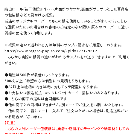
純白ロール
(若干値段UP)・・・・片面がツヤツヤ、裏面がザラザラとした百貨店
の包装紙などで見かける紙質。
当店のオリジナルペーパーでもこの紙を使用していることが多いです。こちら
を選択いただいた場合はお客様のご指定のない限り、原本のペーパーに近い
質感の面を使って印刷します。
※紙質の違いで迷われる方は無料のサンプル請求をご用意しております。
https://www.regaro-papiro.com/?pid=127129612
こちらから実際の紙質の違いがわかるサンプルをお送りできますのでご利用く
ださい。
●発注は500枚が最低ロットとなります。
500枚以上ご希望の方は個別にお見積もり致します。
●A2以上は絵柄の向きは紙に対してタテ配置になります。
●お支払いは振込前払いか、クレジットカード一括払いのみとなります。
●こちらの商品の送料は全国無料です
●他の商品との同梱はできません。別カートでご注文をお願いいたします。
他の商品と一緒にカートに入れてご注文いただいた場合は、別途送料がか
かる場合がございます。
【注意】
こちらの大判オーダー包装紙は、業者や店舗様のラッピングや紙素材としての