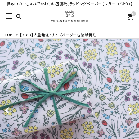
世界中のおしゃれでかわいい包装紙、ラッピングペーパー【レガーロパピロ】
0
search
shopping_cart
TOP
>
【BtoB】大量発注・サイズオーダー包装紙発注