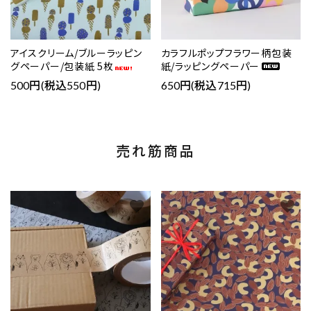
アイスクリーム/ブルーラッピン
カラフルポップフラワー柄包装
グペーパー/包装紙 5枚
紙/ラッピングペーパー
500円(税込550円)
650円(税込715円)
売れ筋商品
favorite
favorite