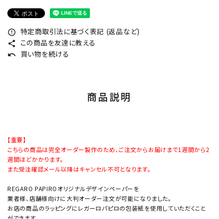
特定商取引法に基づく表記 (返品など)
error_outline
この商品を友達に教える
share
買い物を続ける
undo
商品説明
【重要】
こちらの商品は完全オーダー製作のため、ご注文からお届けまで1週間から2
週間ほどかかります。
また受注確認メール以降はキャンセル不可となります。
REGARO PAPIROオリジナルデザインペーパーを
業者様、店舗様向けに大判オーダー注文が可能になりました。
お店の商品のラッピングにレガーロパピロの包装紙を使用していただくこと
ができます。