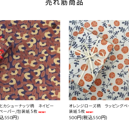
売れ筋商品
favorite
ドとカシューナッツ柄 ネイビー
オレンジローズ柄 ラッピングペ
ペーパー/包装紙 5枚
装紙 5枚
込550円)
500円(税込550円)