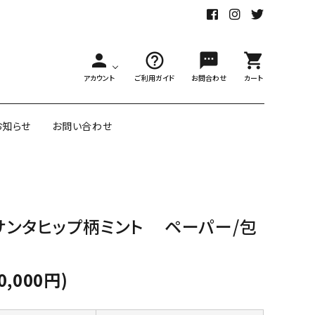
person
help_outline
sms
shopping_cart
アカウント
ご利用ガイド
お問合わせ
カート
お知らせ
お問い合わせ
舗様向大ロット
オリジナル紙雑貨
サンタヒップ柄ミント ペーパー/包
ー受注生産
面包装紙
アメリカのクリエイター包装紙
0,000円)
リボン・紐
アウトレットセール