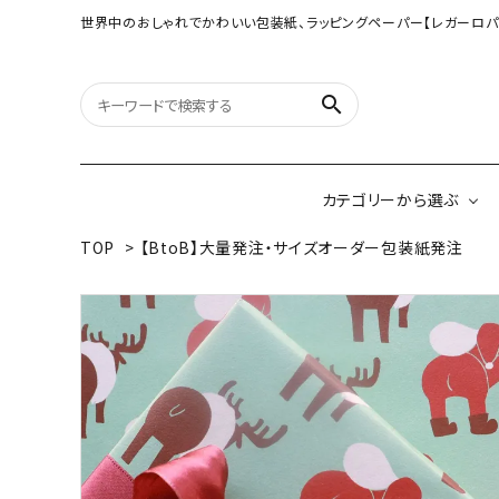
世界中のおしゃれでかわいい包装紙、ラッピングペーパー【レガーロパ
search
カテゴリーから選ぶ
TOP
>
【BtoB】大量発注・サイズオーダー包装紙発注
オリジナル包装紙
【大判サイズ】オリ
（A3相当サイズ）
ネパールの手漉き包装紙
インドのハンドプリ
ペーパー
ボタニカルダブルサイド包装紙
韓国のデザインペ