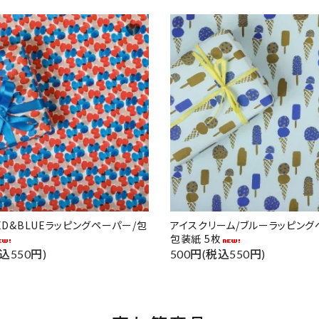
favorite
RED&BLUEラッピングペーパー/包
アイスクリーム/ブルーラッピング
包装紙 5枚
込550円)
500円(税込550円)