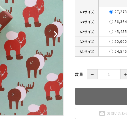
27,27
A3サイズ
36,36
B3サイズ
45,45
A2サイズ
50,00
B2サイズ
54,54
A1サイズ
数量
－
mail_outline
お問い合わ