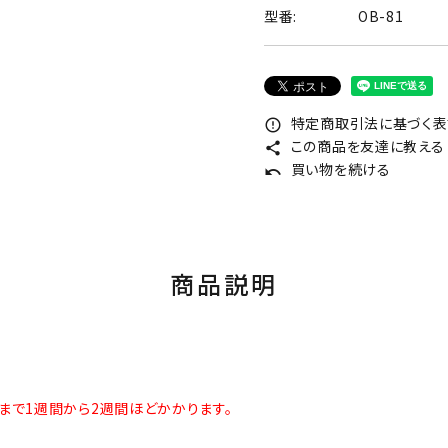
型番:
OB-81
特定商取引法に基づく表記
error_outline
この商品を友達に教える
share
買い物を続ける
undo
商品説明
まで1週間から2週間ほどかかります。