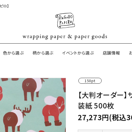
ピロ】
色から選ぶ
柄から選ぶ
イベントから選ぶ
店舗情報
150pt
ジナル包装紙
和紙の包装紙(CAGWA paper)
【BtoB】店
【大判オーダー】
サイズオーダ
装紙 500枚
ントコットン
イギリスのモダン包装紙
イギリスの両
27,273円(税込3
ーパー
日本のペーパーブランド
ラッピング用