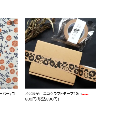
favorite
favorite
ーパー/包
椿と鳥柄 エコクラフトテープ40m
800円(税込880円)