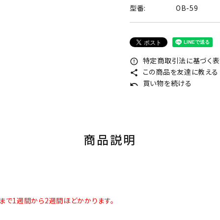
型番:
OB-59
特定商取引法に基づく表記
error_outline
この商品を友達に教える
share
買い物を続ける
undo
商品説明
まで1週間から2週間ほどかかります。