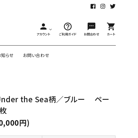
person
help_outline
sms
shopping_cart
アカウント
ご利用ガイド
お問合わせ
カート
お知らせ
お問い合わせ
舗様向大ロット
オリジナル紙雑貨
nder the Sea柄／ブルー ペー
ー受注生産
0枚
面包装紙
アメリカのクリエイター包装紙
0,000円)
リボン・紐
アウトレットセール