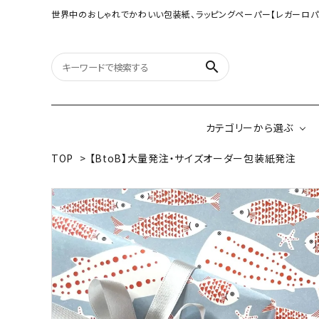
世界中のおしゃれでかわいい包装紙、ラッピングペーパー【レガーロパ
search
カテゴリーから選ぶ
TOP
>
【BtoB】大量発注・サイズオーダー包装紙発注
オリジナル包装紙
【大判サイズ】オリ
（A3相当サイズ）
ネパールの手漉き包装紙
インドのハンドプリ
ペーパー
ボタニカルダブルサイド包装紙
韓国のデザインペ