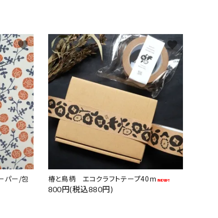
favorite
favorite
ーパー/包
椿と鳥柄 エコクラフトテープ40m
800円(税込880円)