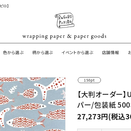
ピロ】
色から選ぶ
柄から選ぶ
イベントから選ぶ
店舗情報
150pt
ジナル包装紙
和紙の包装紙(CAGWA paper)
【BtoB】店
【大判オーダー】U
サイズオーダ
パー/包装紙 50
ントコットン
イギリスのモダン包装紙
イギリスの両
27,273円(税込3
ーパー
日本のペーパーブランド
ラッピング用