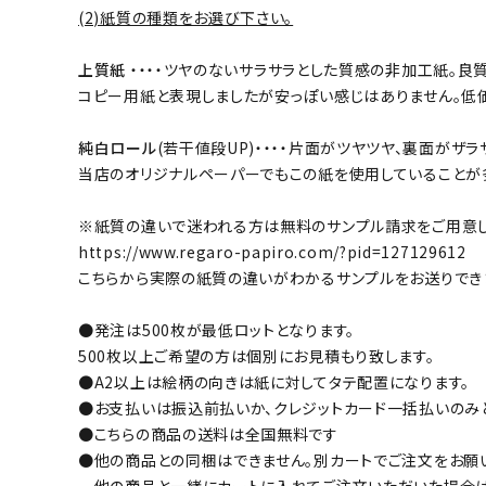
(2)紙質の種類をお選び下さい。
上質紙
・・・・ツヤのないサラサラとした質感の非加工紙。
コピー用紙と表現しましたが安っぽい感じはありません。低
純白ロール
(若干値段UP)・・・・片面がツヤツヤ、裏面が
当店のオリジナルペーパーでもこの紙を使用していることが
※紙質の違いで迷われる方は無料のサンプル請求をご用意し
https://www.regaro-papiro.com/?pid=127129612
こちらから実際の紙質の違いがわかるサンプルをお送りでき
●発注は500枚が最低ロットとなります。
500枚以上ご希望の方は個別にお見積もり致します。
●A2以上は絵柄の向きは紙に対してタテ配置になります。
●お支払いは振込前払いか、クレジットカード一括払いのみ
●こちらの商品の送料は全国無料です
●他の商品との同梱はできません。別カートでご注文をお願
他の商品と一緒にカートに入れてご注文いただいた場合は