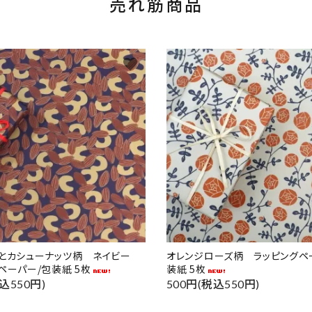
売れ筋商品
favorite
ドとカシューナッツ柄 ネイビー
オレンジローズ柄 ラッピングペ
ペーパー/包装紙 5枚
装紙 5枚
込550円)
500円(税込550円)