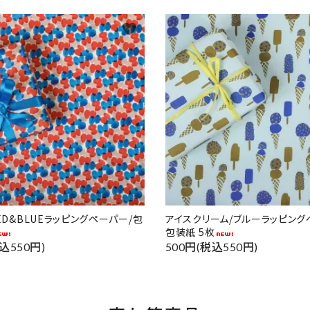
favorite
RED&BLUEラッピングペーパー/包
アイスクリーム/ブルーラッピング
包装紙 5枚
込550円)
500円(税込550円)