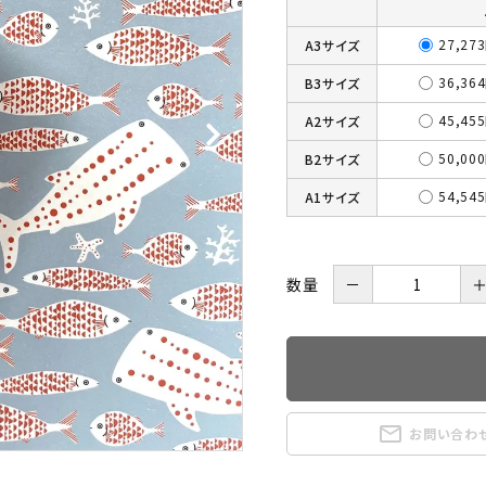
27,27
A3サイズ
36,36
B3サイズ
45,45
A2サイズ
50,00
B2サイズ
54,54
A1サイズ
数量
－
mail_outline
お問い合わ